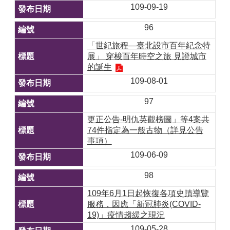
109-09-19
96
「世紀旅程—臺北設市百年紀念特
展」 穿梭百年時空之旅 見證城市
的誕生
109-08-01
97
更正公告-明仇英觀榜圖」等4案共
74件指定為一般古物（詳見公告
事項）
109-06-09
98
109年6月1日起恢復各項史蹟導覽
服務，因應「新冠肺炎(COVID-
19)」疫情趨緩之現況
109-05-28