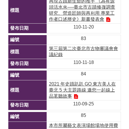
再現古蹟新生命的推手 《為有源
頭活水來──臺北市古蹟修復調查
研究、營造匠師與再利用 專業工
作者口述歷史》新書發表會
110-11-20
83
第三屆第二次臺北市古物審議會會
議紀錄
110-11-18
84
2021 年史蹟趴趴 GO 東方美人在
臺北 5 大主題路線 邀您一起線上
品茗聽故事
110-09-25
85
本市所屬藝文表演場館場地使用費