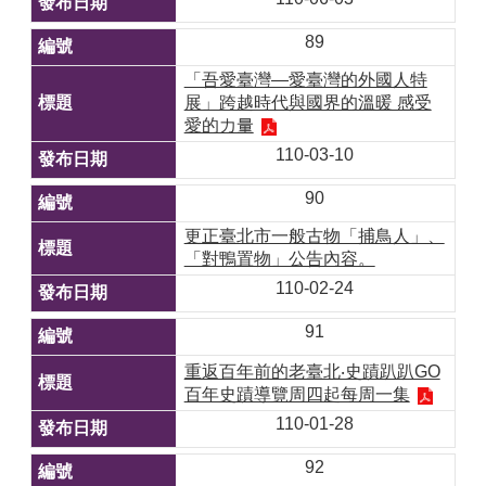
89
「吾愛臺灣—愛臺灣的外國人特
展」跨越時代與國界的溫暖 感受
愛的力量
110-03-10
90
更正臺北市一般古物「捕鳥人」、
「對鴨置物」公告內容。
110-02-24
91
重返百年前的老臺北‧史蹟趴趴GO
百年史蹟導覽周四起每周一集
110-01-28
92