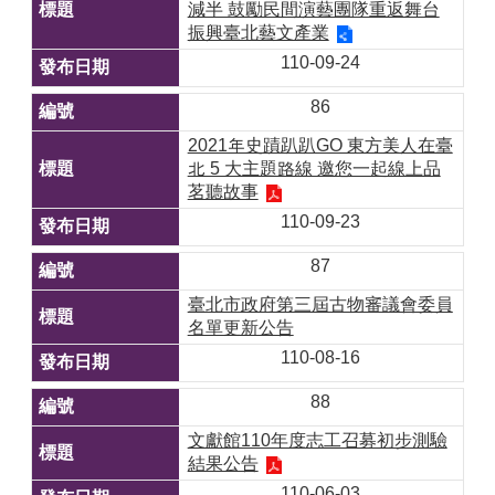
減半 鼓勵民間演藝團隊重返舞台
振興臺北藝文產業
110-09-24
86
2021年史蹟趴趴GO 東方美人在臺
北 5 大主題路線 邀您一起線上品
茗聽故事
110-09-23
87
臺北市政府第三屆古物審議會委員
名單更新公告
110-08-16
88
文獻館110年度志工召募初步測驗
結果公告
110-06-03