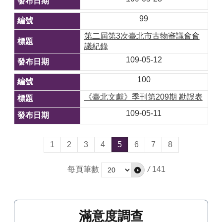
99
第二屆第3次臺北市古物審議會會
議紀錄
109-05-12
100
《臺北文獻》季刊第209期 勘誤表
109-05-11
1
2
3
4
5
6
7
8
每頁筆數
/
141
滿意度調查