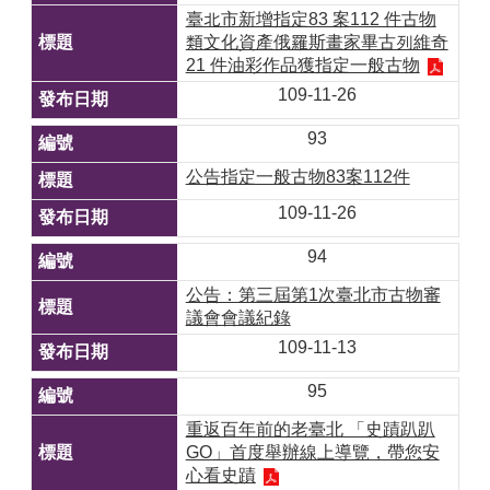
臺北市新增指定83 案112 件古物
類文化資產俄羅斯畫家畢古列維奇
21 件油彩作品獲指定一般古物
109-11-26
93
公告指定一般古物83案112件
109-11-26
94
公告：第三屆第1次臺北市古物審
議會會議紀錄
109-11-13
95
重返百年前的老臺北 「史蹟趴趴
GO」首度舉辦線上導覽，帶您安
心看史蹟