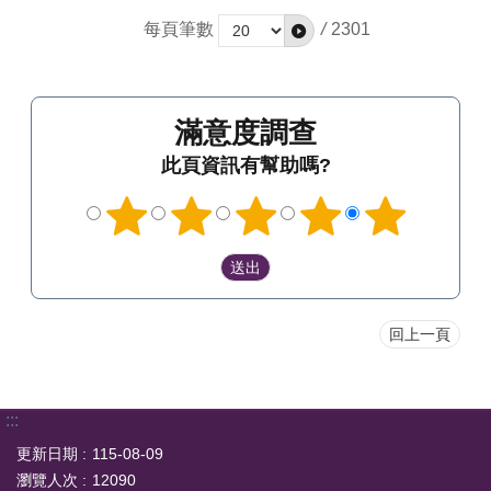
每頁筆數
/
2301
滿意度調查
此頁資訊有幫助嗎?
回上一頁
:::
更新日期
115-08-09
瀏覽人次
12090