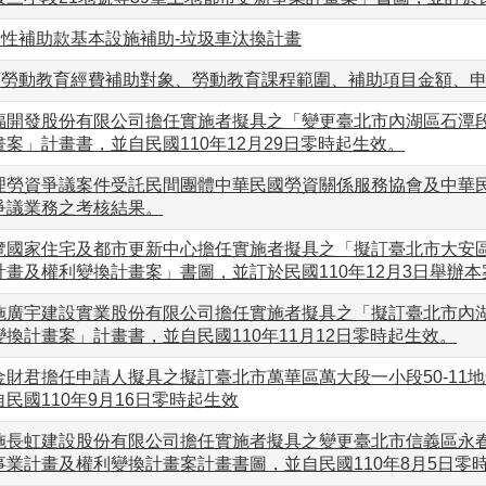
般性補助款基本設施補助-垃圾車汰換計畫
年度勞動教育經費補助對象、勞動教育課程範圍、補助項目金額、
福開發股份有限公司擔任實施者擬具之「變更臺北市內湖區石潭段
案」計畫書，並自民國110年12月29日零時起生效。
理勞資爭議案件受託民間團體中華民國勞資關係服務協會及中華民
爭議業務之考核結果。
覽國家住宅及都市更新中心擔任實施者擬具之「擬訂臺北市大安區
畫及權利變換計畫案」書圖，並訂於民國110年12月3日舉辦
施廣宇建設實業股份有限公司擔任實施者擬具之「擬訂臺北市內湖
換計畫案」計畫書，並自民國110年11月12日零時起生效。
財君擔任申請人擬具之擬訂臺北市萬華區萬大段一小段50-11
民國110年9月16日零時起生效
長虹建設股份有限公司擔任實施者擬具之變更臺北市信義區永春段二
事業計畫及權利變換計畫案計畫書圖，並自民國110年8月5日零