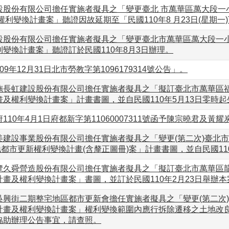
股份有限公司擔任實施者擬具之「變更臺北 市萬華區萬大段一小段
權利變換計畫案」聽證因故延期至「民國110年8 月23日(星期一
股份有限公司擔任實施者擬具之「變更臺北市萬華區萬大段一小段
變換計畫案」聽證訂於民國110年8月3日辦理。
9年12月31日北市勞教字第1096179314號公告」。
施長虹建設股份有限公司擔任實施者擬具之「擬訂臺北市萬華區福
及權利變換計畫案」計畫書圖，並自民國110年5月13日零時起
110年4月1日府都新字第11060007311號函予陳宗曉君及黃耀
建設事業股份有限公司擔任實施者擬具之「變更(第二次)臺北市大
土地都市更新權利變換計畫(含釐正圖冊)案」計畫書圖，並自民國11
覽久舜營造股份有限公司擔任實施者擬具之「擬訂臺北市萬華區龍山
畫及權利變換計畫案」書圖，並訂於民國110年2月23日舉辦
吳興街二期整宅地區都市更新會擔任實施者擬具之「變更(第二次
計畫及權利變換計畫案」權利變換範圍內應行拆除遷移之土地改
協助辦理公告事宜，請查照。