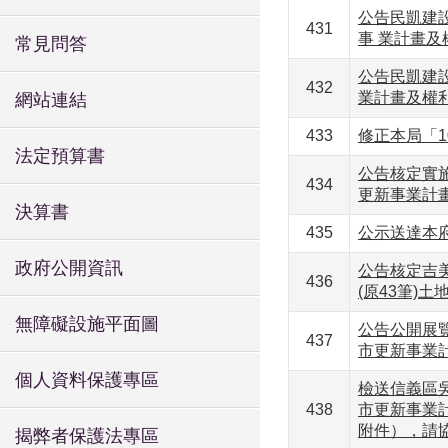
公告民凱建設
431
事 業計畫及
常見問答
公告民凱建設
432
業計畫及權利
網站連結
433
修正本局「10
法定預算書
公告核定實
434
更新事業計畫
決算書
435
公示送達本府
政府公開資訊
公告核定吉美
436
(原43筆)
無障礙設施平面圖
公告公開展
437
市更新事業計
個人資料保護專區
檢送信義區
438
市更新事業
附件），請
揭弊者保護法專區