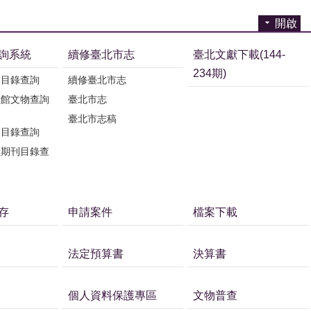
開啟
詢系統
續修臺北市志
臺北文獻下載(144-
234期)
刊目錄查詢
續修臺北市志
獻館文物查詢
臺北市志
臺北市志稿
刊目錄查詢
獻期刊目錄查
存
申請案件
檔案下載
法定預算書
決算書
個人資料保護專區
文物普查