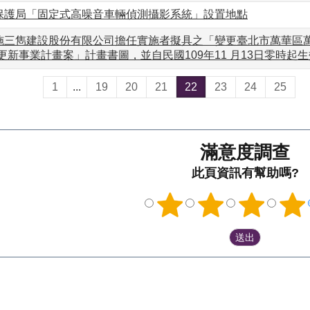
保護局「固定式高噪音車輛偵測攝影系統」設置地點
三雋建設股份有限公司擔任實施者擬具之「變更臺北市萬華區萬華段
更新事業計畫案」計畫書圖，並自民國109年11 月13日零時起
1
...
19
20
21
22
23
24
25
滿意度調查
此頁資訊有幫助嗎?