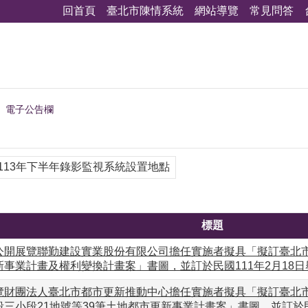
回首頁
臺北市陳情系統
網站導覽
常見問答
電子公告欄
113年下半年錄影監視系統設置地點
標題
公開展覽聯勤建設實業股份有限公司擔任實施者擬具「擬訂臺北市信
新事業計畫及權利變換計畫案」書圖，並訂於民國111年2月18
覽財團法人臺北市都市更新推動中心擔任實施者擬具「擬訂臺北市中
三小段21地號等39筆土地都市更新事業計畫案」書圖，並訂於民