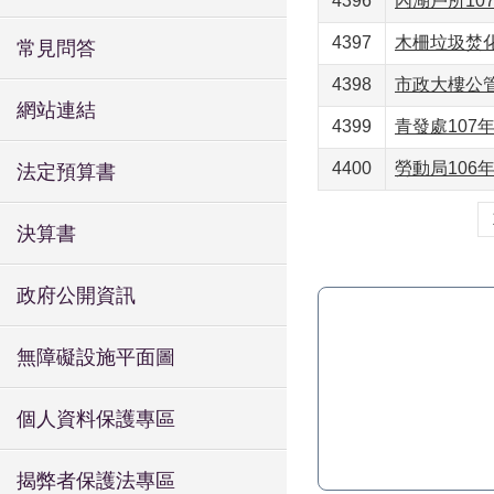
4396
內湖戶所107
4397
木柵垃圾焚化
常見問答
4398
市政大樓公管
網站連結
4399
青發處107年
4400
勞動局106年
法定預算書
決算書
政府公開資訊
無障礙設施平面圖
個人資料保護專區
揭弊者保護法專區