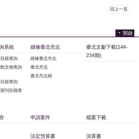
回上一頁
開啟
詢系統
續修臺北市志
臺北文獻下載(144-
234期)
刊目錄查詢
續修臺北市志
獻館文物查詢
臺北市志
臺北市志稿
刊目錄查詢
獻期刊目錄查
存
申請案件
檔案下載
法定預算書
決算書