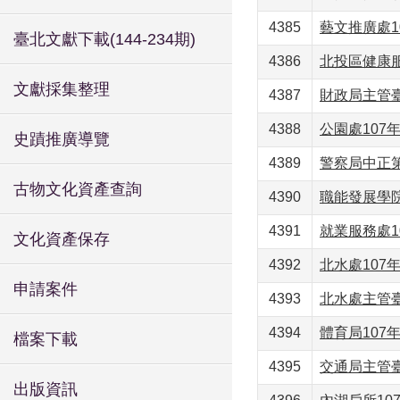
4385
藝文推廣處1
臺北文獻下載(144-234期)
4386
北投區健康服
文獻採集整理
4387
財政局主管臺
4388
公園處107年
史蹟推廣導覽
4389
警察局中正第
古物文化資產查詢
4390
職能發展學院
4391
就業服務處1
文化資產保存
4392
北水處107年
申請案件
4393
北水處主管臺
4394
體育局107年
檔案下載
4395
交通局主管臺
出版資訊