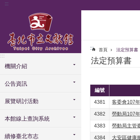
:::
跳到主要內容區塊
:::
首頁
法定預算書
:::
法定預算書
機關介紹
公告資訊
編號
展覽研討活動
4381
客委會107年
4382
勞動局107年
本館線上查詢系統
4383
勞動局主管臺
續修臺北市志
4384
大安區健康服