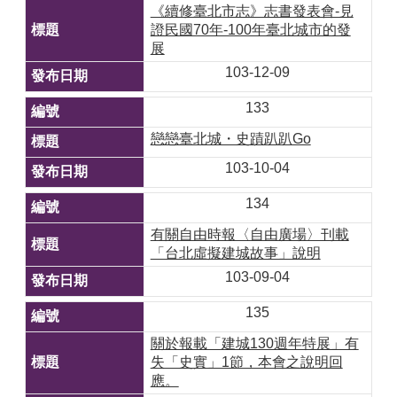
《續修臺北市志》志書發表會-見
證民國70年-100年臺北城市的發
展
103-12-09
133
戀戀臺北城・史蹟趴趴Go
103-10-04
134
有關自由時報〈自由廣場〉刊載
「台北虛擬建城故事」說明
103-09-04
135
關於報載「建城130週年特展」有
失「史實」1節，本會之說明回
應。