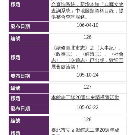
合查詢系統，新增本館「典藏文物
查詢系統」中地圖類資料目錄，提
供整合查詢服務。
106-04-10
126
《續修臺北市志》之〈大事紀〉、
〈政事志〉、〈經濟志〉、〈社會
志〉、〈交通志〉已出版，歡迎至
展售處洽購！
105-10-24
127
本館志工隊20週年史蹟導覽活動
105-03-22
128
臺北市立文獻館志工隊20週年成