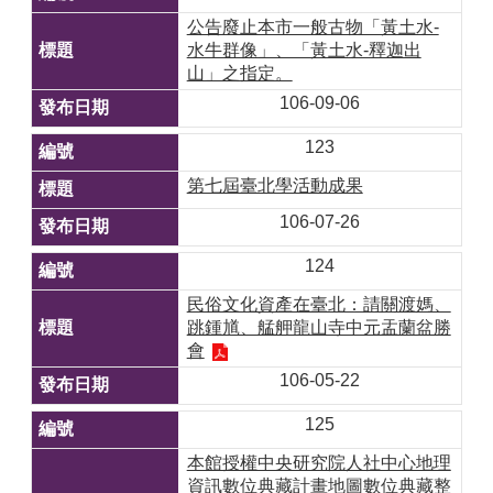
公告廢止本市一般古物「黃土水-
水牛群像」、「黃土水-釋迦出
山」之指定。
106-09-06
123
第七屆臺北學活動成果
106-07-26
124
民俗文化資產在臺北：請關渡媽、
跳鍾馗、艋舺龍山寺中元盂蘭盆勝
會
106-05-22
125
本館授權中央研究院人社中心地理
資訊數位典藏計畫地圖數位典藏整