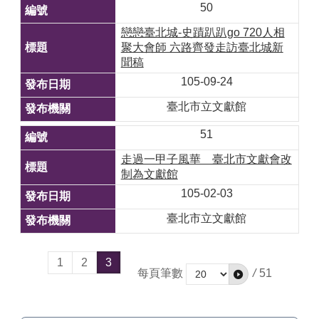
50
戀戀臺北城-史蹟趴趴go 720人相
聚大會師 六路齊發走訪臺北城新
聞稿
105-09-24
臺北市立文獻館
51
走過一甲子風華 臺北市文獻會改
制為文獻館
105-02-03
臺北市立文獻館
1
2
3
每頁筆數
/
51