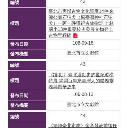
42
臺北市再增古物文化資產14件 劍
潭公園石狛犬（原臺灣神社石狛
犬）一阿一吽獲得古物指定 士林
國小13件重要校史發展文物登上
古物里程碑
106-09-18
臺北市立文獻館
43
《躍‧動》臺北運動史的世紀縱橫
特展 揭開百年來臺灣人的體魄靈
魂與風華故事
106-08-13
臺北市立文獻館
44
《續修臺北市志》全套發表前後任