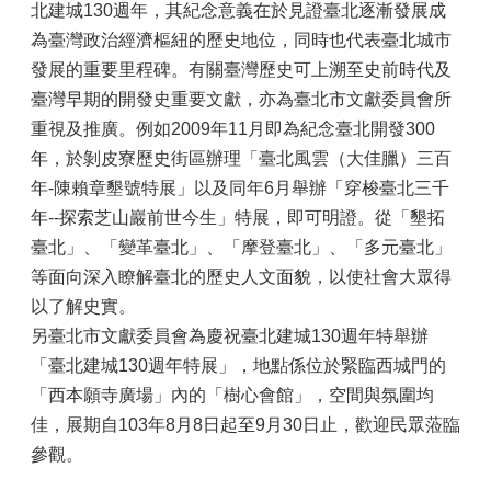
北建城130週年，其紀念意義在於見證臺北逐漸發展成
為臺灣政治經濟樞紐的歷史地位，同時也代表臺北城市
發展的重要里程碑。有關臺灣歷史可上溯至史前時代及
臺灣早期的開發史重要文獻，亦為臺北市文獻委員會所
重視及推廣。例如2009年11月即為紀念臺北開發300
年，於剝皮寮歷史街區辦理「臺北風雲（大佳臘）三百
年-陳賴章墾號特展」以及同年6月舉辦「穿梭臺北三千
年--探索芝山巖前世今生」特展，即可明證。從「墾拓
臺北」、「變革臺北」、「摩登臺北」、「多元臺北」
等面向深入瞭解臺北的歷史人文面貌，以使社會大眾得
以了解史實。
另臺北市文獻委員會為慶祝臺北建城130週年特舉辦
「臺北建城130週年特展」，地點係位於緊臨西城門的
「西本願寺廣場」內的「樹心會館」，空間與氛圍均
佳，展期自103年8月8日起至9月30日止，歡迎民眾蒞臨
參觀。