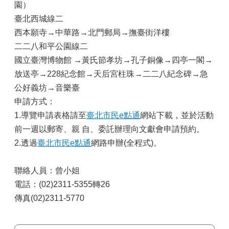
園）
臺北西城線二
西本願寺→中華路→北門郵局→撫臺街洋樓
二二八和平公園線二
國立臺灣博物館 →黃氏節孝坊→孔子銅像→四亭一閣→
放送亭→228紀念館→天后宮柱珠→二二八紀念碑→急
公好義坊→音樂臺
申請方式：
1.導覽申請表格請至
臺北市民e點通
網站下載，並於活動
前一週以郵寄、親 自、委託辦理向文獻會申請預約。
2.透過
臺北市民e點通
網路申辦(全程式)。
聯絡人員：曾小姐
電話：(02)2311-5355轉26
傳真(02)2311-5770