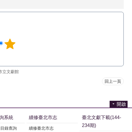
市立文獻館
回上一頁
開啟
詢系統
續修臺北市志
臺北文獻下載(144-
234期)
刊目錄查詢
續修臺北市志