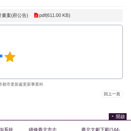
畫案(府公告)
pdf(611.00 KB)
市都市更新處更新事業科
回上一頁
開啟
詢系統
續修臺北市志
臺北文獻下載(144-