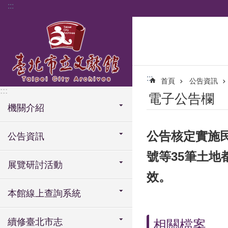
:::
跳到主要內容區塊
:::
首頁
公告資訊
:::
電子公告欄
機關介紹
公告核定實施民
公告資訊
號等35筆土地
展覽研討活動
效。
本館線上查詢系統
續修臺北市志
相關檔案