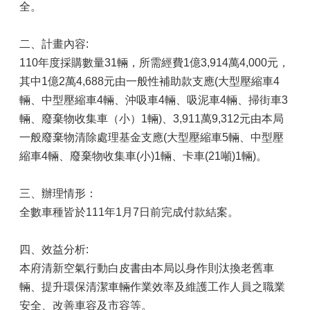
全。
二、計畫內容:
110年度採購數量31輛，所需經費1億3,914萬4,000元，
其中1億2萬4,688元由一般性補助款支應(大型壓縮車4
輛、中型壓縮車4輛、沖吸車4輛、吸泥車4輛、掃街車3
輛、廢棄物收集車（小）1輛)、3,911萬9,312元由本局
一般廢棄物清除處理基金支應(大型壓縮車5輛、中型壓
縮車4輛、廢棄物收集車(小)1輛、卡車(21噸)1輛)。
三、辦理情形：
全數車種皆於111年1月7日前完成付款結案。
四、效益分析:
本府清新空氣行動白皮書由本局以身作則汰換老舊車
輛、提升環保清潔車輛作業效率及維護工作人員之職業
安全、改善車容及市容等。