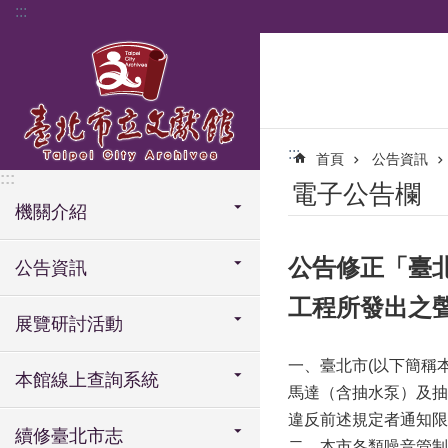
:::
跳到主要內容區塊
:::
首頁
公告資訊
:::
電子公告欄
機關介紹
公告修正「臺
公告資訊
工程所發出之聲
展覽研討活動
一、臺北市(以下簡稱
本館線上查詢系統
馬達（含抽水泵）及抽
違反前述規定者通知限
續修臺北市志
二、本市各類噪音管制