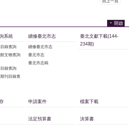
回上一頁
開啟
詢系統
續修臺北市志
臺北文獻下載(144-
234期)
刊目錄查詢
續修臺北市志
獻館文物查詢
臺北市志
臺北市志稿
刊目錄查詢
獻期刊目錄查
存
申請案件
檔案下載
法定預算書
決算書