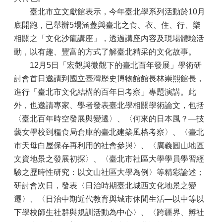
臺北市立文獻館表示，今年臺北學系列活動於10月
底開跑，已舉辦5場涵蓋與臺北之食、衣、住、行、樂
相關之「文化沙龍講座」，透過講座內容及現場體驗活
動，以有趣、豐富的方式了解臺北精采的文化故事。
12月5日「宏觀與微觀下的臺北百年發展」學術研
討會首日邀請到國立臺灣歷史博物館館長林崇熙館長，
進行「臺北市文化結構的百年日考察」專題演講。此
外，也邀請專家、學者發表臺北學相關學術論文，包括
〈臺北百年時空發展與變遷〉、〈何來的日本風？—技
藝女學校到糧食局倉庫的臺北建築風格考察〉、〈臺北
市天母白屋保存再利用的社會參與〉、〈廣義圓山地區
文資地景之發展初探〉、〈臺北市社區大學學員學習經
驗之歷時性研究：以文山社區大學為例〉等精彩論述；
研討會次日，發表〈日治時期臺北城西文化地景之變
遷〉、〈日治中期近代教育與城市休閒生活—以中等以
下學校師生社群與規訓活動為中心〉、〈跨疆界、孵社