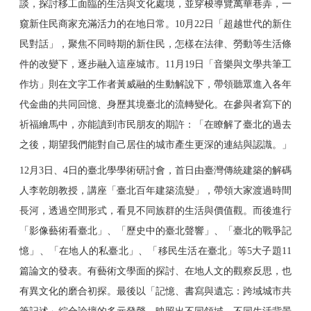
談，探討移工面臨的生活與文化處境，並穿梭導覽萬華巷弄，一
窺新住民商家充滿活力的在地日常。10月22日「超越世代的新住
民對話」，聚焦不同時期的新住民，怎樣在法律、勞動等生活條
件的改變下，逐步融入這座城市。11月19日「音樂與文學共筆工
作坊」則在文字工作者黃威融的生動解說下，帶領聽眾進入各年
代金曲的共同回憶、身歷其境臺北的流轉變化。在參與者寫下的
祈福繪馬中，亦能讀到市民朋友的期許：「在瞭解了臺北的過去
之後，期望我們能對自己居住的城市產生更深的連結與認識。」
12
月
3
日、
4
日的臺北學學術研討會，首日由臺灣傳統建築的解碼
人李乾朗教授，講座「臺北百年建築流變」，帶領大家渡過時間
長河，透過空間形式，看見不同族群的生活與價值觀。而後進行
「影像藝術看臺北」、「歷史中的臺北聲響」、「臺北的戰爭記
憶」、「在地人的私臺北」、「移民生活在臺北」等
5
大子題
11
篇論文的發表。有藝術文學面的探討、在地人文的觀察反思，也
有異文化的磨合初探。最後以「記憶、書寫與遺忘：跨域城市共