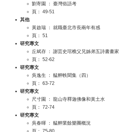
劉寄園 ： 臺灣俗語考
頁： 49-51
其他
黃啟瑞 ： 就職臺北市長兩年有感
頁： 51
研究專文
丘斌存 ： 謝芸史琯樵父兄姊弟五詩書畫家
頁： 52-62
研究專文
吳逸生 ： 艋舺軼聞集（四）
頁： 63-72
研究專文
尺寸園 ： 龍山寺釋迦佛像和黃土水
頁： 72-74
研究專文
吳春暉 ： 艋舺業餘樂團概況
頁： 75-80