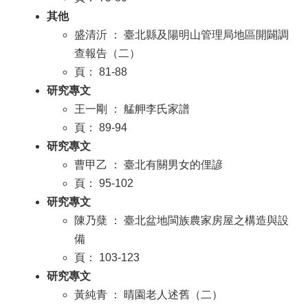
其他
盛清沂 ： 臺北縣及陽明山管理局地區開闢調
查報告（二）
頁： 81-88
研究專文
王一剛 ： 艋舺李氏家譜
頁： 89-94
研究專文
曹甲乙 ： 臺北有關男女的俚諺
頁： 95-102
研究專文
陳乃蘖 ： 臺北盆地閩族農家房屋之構造與設
備
頁： 103-123
研究專文
黃純青 ： 晴園老人述舊（二）