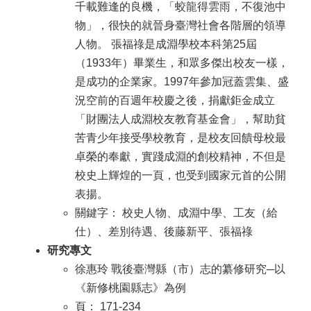
千載難逢的良機，「蛟龍得雲雨，不復池中
物」，很快的就晉身臺灣社會各階層的領導
人物。 張福祿是成淵學校本科第25屆
（1933年）畢業生，和眾多傑出校友一樣，
是成功的企業家。1997年參加冠蓋雲集、盛
況空前的百週年校慶之後，捐獻鉅金成立
「財團法人成淵校友教育基金會」，幫助貧
苦青少年接受學校教育，是校友回饋母校最
卓榮的奉獻，實踐成淵的創校精神，不但是
校史上輝煌的一頁，也受到國家元首的公開
表揚。
關鍵字： 校史人物、成淵中學、工友（給
仕）、差別待遇、後藤新平、張福祿
研究專文
徐惠玲 戰後臺灣縣（市）志的纂修研究─以
《新修桃園縣志》為例
頁： 171-234