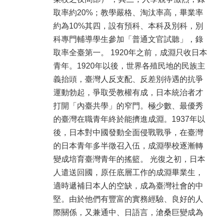
取率約20%；教學嚴格、淘汰率高，畢業率
約為10%其四，設有預科、本科及別科，別
科專門輔導學生參加「普通文官試聽」，錄
取率全臺第一。 1920年之前，成淵只收日本
青年。1920年以後，世界各殖民地的民族主
義抬頭，臺灣人反支配、反差別待遇的抗爭
運動勃起，爭取受教權有成，日本統治者才
打開「內臺共學」的窄門。極少數、最優秀
的臺灣在職青年終於能擠進成淵。1937年以
後，日本對中國發動全面侵戰戰爭，在臺灣
的日本青年多半徵召入伍，成淵學校逐漸轉
變成培育臺灣青年的搖籃。 光復之初，日本
人遣送回國，原任底層工作的成淵畢業生，
適時遞補日本人的空缺，成為臺灣社會的中
堅。由於他們有豐富的實務經驗、良好的人
際關係，又兼通中、日語言，滄桑巨變成為