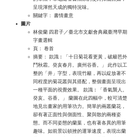
呈現渾然天成的獨特況味。
關鍵字： 書情畫意
圖片
林俊蘭 四君子／臺北市文獻會典藏臺灣早期
字畫選輯
頁： 卷首
摘要： 款識︰「十日菊花看更黃，破籬芭外
鬥秋霜。癸亥春月。廣州谷香。」 此作以工
整的「井」字型，表現竹籬，再以綻放著不
同程度的菊花叢與其搭配，整個畫面呈現出
一種平面的視覺效果。 款識︰「香氣襲人。
癸亥。谷香。」 蘭圖在此四幅中，較可清楚
地見出畫家的用筆功力。簡單的兩叢蘭花，
卻有著正面性與側面性、聚與散的兩種姿
態。而不同姿態的蘭葉，也有著各異的用筆
趣味。如前景以頓挫的運筆速度，表現出蘭