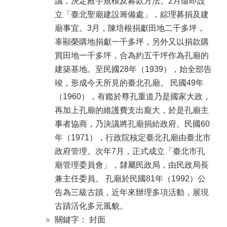
議，決定殿宇規模及募款方法。2月隨即設
立「臺北聖廟建設籌備處」，綜理募捐及建
廟事宜。3月，陳培根捐獻田地二千多坪，
辜顯榮購地捐獻一千多坪，另外又以捐款購
買田地一千多坪，合為約五千坪作為孔廟的
建築基地。至民國28年（1939），始全部告
竣，形成今天所見的臺北孔廟。 民國49年
（1960），有鑑於尊孔重道乃是國家大政，
再加上孔廟的維護費支出龐大，於是孔廟主
事者協商，乃決議將孔廟捐給政府。民國60
年（1971），行政院核定臺北孔廟由臺北市
政府管理。次年7月，正式成立「臺北市孔
廟管理委員會」，隸屬民政局，由民政局長
兼主任委員。 孔廟於民國81年（1992）公
告為三級古蹟，近年來辦理多項活動，展現
古蹟活化多元風貌。
關鍵字： 封面