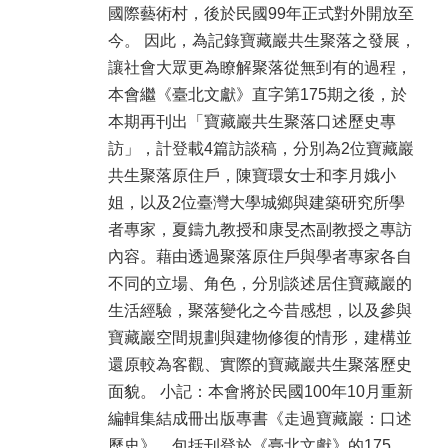
國際藝術村，後於民國99年正式對外開放至
今。 因此，為記錄寶藏巖共生聚落之發展，
讓社會大眾更為瞭解聚落從無到有的過程，
本會繼《臺北文獻》直字第175期之後，於
本期再刊出「寶藏巖共生聚落口述歷史專
訪」，計登載4篇訪談稿，分別為2位寶藏巖
共生聚落原住戶，陳寶環女士和李月娥小
姐，以及2位臺灣大學城鄉與建築研究所學
者專家，夏鑄九教授和康旻杰副教授之專訪
內容。藉由透過聚落原住戶與學者專家各自
不同的立場、角色，分別談述居住寶藏巖的
生活經驗，聚落變化之今昔感想，以及參與
寶藏巖空間規劃與建物修復的情形，建構並
還原較為客觀、實際的寶藏巖共生聚落歷史
面貌。 小記：本會將於民國100年10月重新
編輯集結成冊出版專書《走過寶藏巖：口述
歷史》，包括刊登於《臺北文獻》的175