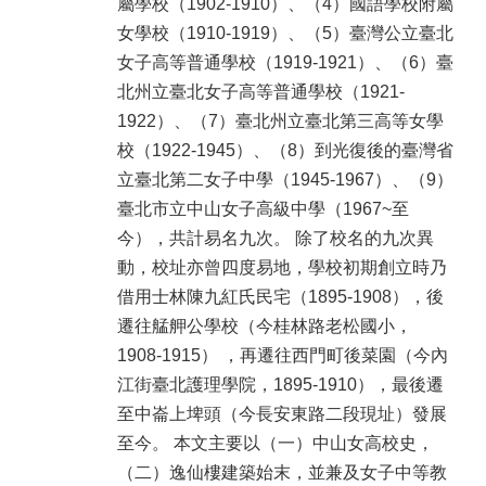
屬學校（1902-1910）、（4）國語學校附屬
女學校（1910-1919）、（5）臺灣公立臺北
女子高等普通學校（1919-1921）、（6）臺
北州立臺北女子高等普通學校（1921-
1922）、（7）臺北州立臺北第三高等女學
校（1922-1945）、（8）到光復後的臺灣省
立臺北第二女子中學（1945-1967）、（9）
臺北市立中山女子高級中學（1967~至
今），共計易名九次。 除了校名的九次異
動，校址亦曾四度易地，學校初期創立時乃
借用士林陳九紅氏民宅（1895-1908），後
遷往艋舺公學校（今桂林路老松國小，
1908-1915） ，再遷往西門町後菜園（今內
江街臺北護理學院，1895-1910），最後遷
至中崙上埤頭（今長安東路二段現址）發展
至今。 本文主要以（一）中山女高校史，
（二）逸仙樓建築始末，並兼及女子中等教