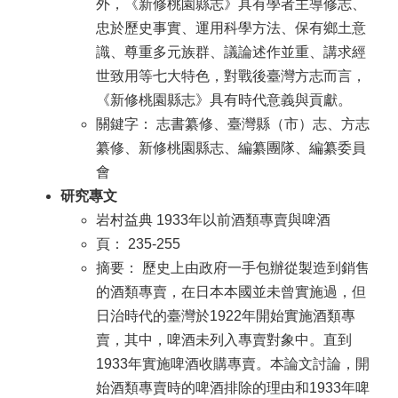
外，《新修桃園縣志》具有學者主導修志、
忠於歷史事實、運用科學方法、保有鄉土意
識、尊重多元族群、議論述作並重、講求經
世致用等七大特色，對戰後臺灣方志而言，
《新修桃園縣志》具有時代意義與貢獻。
關鍵字： 志書纂修、臺灣縣（市）志、方志
纂修、新修桃園縣志、編纂團隊、編纂委員
會
研究專文
岩村益典 1933年以前酒類專賣與啤酒
頁： 235-255
摘要： 歷史上由政府一手包辦從製造到銷售
的酒類專賣，在日本本國並未曾實施過，但
日治時代的臺灣於1922年開始實施酒類專
賣，其中，啤酒未列入專賣對象中。直到
1933年實施啤酒收購專賣。本論文討論，開
始酒類專賣時的啤酒排除的理由和1933年啤