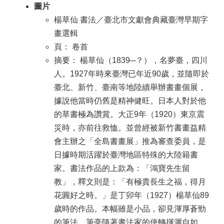
圖片
楊草仙 書法／臺北市文獻會典藏臺灣早期字
畫選輯
頁： 卷首
摘要： 楊草仙（1839─？），名夢臺，四川
人。1927年時來臺灣已年近90歲，並隨即於
臺北、新竹、臺南等地陸續舉辦書畫個展，
據說他當時仍舊是精神健旺。日本人對於他
的草書極為讚賞。大正9年（1920）東京震
災時，亦前往救恤。並曾經被新竹書畫益精
會主辦之「全島書畫展」推為審查委員，是
日據時期活躍於臺灣地區特殊的大陸籍書
家。書法作品的上款為：「鴻寶先生留
教」，釋文則是：「有極貴長生之福，得月
花圓好之時。」是丁卯年（1927）楊草仙89
歲時的作品。本幅雖是小品，卻見渾厚蒼勁
的筆法，筆毫隨著書法家的使轉揮灑自如，