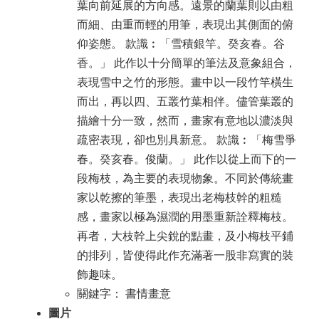
葉向前延展的方向感。遠景的蘭葉則以由粗
而細、由重而輕的用筆，表現出其側面的俯
仰姿態。 款識︰「雪積銀竿。癸亥春。谷
香。」 此作以十分簡單的筆法及意象組合，
表現雪中之竹的形態。畫中以一段竹竿橫生
而出，再以四、五叢竹葉相伴。儘管葉叢的
描繪十分一致，然而，畫家有意地以濃淡與
疏密表現，卻也別具新意。 款識︰「梅雪爭
春。癸亥春。俊蘭。」 此作以從上而下的一
段梅枝，為主要的表現物象。不同於傳統畫
家以乾擦的筆墨，表現出老梅枝幹的粗糙
感，畫家以極為濕潤的用墨重新詮釋梅枝。
再者，大枝幹上尖銳的點畫，及小梅枝平鋪
的排列，皆使得此作充滿著一股非寫實的裝
飾趣味。
關鍵字： 書情畫意
圖片