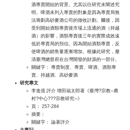
酒專賣開始的背景。尤其以往研究未闡述究
明。啤酒未列入專賣的對象是因為專賣局無
法籌劃高砂麥酒公司的徵收計劃。爾後，因
受到開始酒類專賣後市場上流通的酒（持越
酒）的影響，酒類專賣後三年的實際成效遠
低於專賣局的預估。因為開始酒類專賣，反
使啤酒的銷售量逐漸增加。根據此研究，釐
清臺灣總督府在台灣開發的財源的一部分。
關鍵字： 專賣制度、專賣、啤酒、酒類專
賣、持越酒、高砂麥酒
研究專文
李進億 評介 增田福太郎著《臺灣?宗教─農
村?中心???宗教研究─》
頁： 257-284
摘要：
關鍵字： 論著評介
大事記