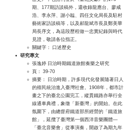
期、177期訪談稿外，還收錄龍應台、廖咸
浩、李永萍、謝小韞、四任文化局長及駐村
藝術家訪談稿等，以及郝龍斌市長及鄭美華
局長序文，為這段歷程做一忠實紀錄與時代
見證，敬請各位指正。
關鍵字： 口述歷史
研究專文
張逸婷 日治時期鐵道旅館奏樂之研究
頁： 39-70
摘要： 日治時期，許多現代化發展隨著日人
的殖民統治進入臺灣社會。1908年，都市計
畫之下的臺北公園完工，縱貫鐵路亦舉行全
線通車典禮，象徵「新臺灣」的開始。在此
氛圍下，由總督府鐵道部所經營的「鐵道旅
館」，延攬了臺灣第一個西洋音樂團體—
「臺北音樂會」從事演奏，開啟了為期九年