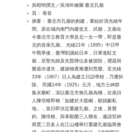
吳昭明撰文／吳鴻年繪圖 臺北孔廟
頁： 卷首
摘要： 臺北市孔廟的創建，肇始於清光緒年
間。原在城內南門內建造文、武廟，文廟在
今臺北市立教育大學及北一女一帶，即是臺
北的首座孔廟。 光緒21年（1895）中日甲
午戰爭後，臺灣割讓給日本，日軍進駐文
廟，至聖先師及先賢牌位多被損毀，禮器與
樂器亦遺失，建築物逐漸遭到荒廢。至光緒
33年（1907）日人為建立日語學校，乃遭拆
除。 民國14年（1925）元月，地方士紳群
集永樂町，深以臺北市無孔廟為憾，在座詩
人陳培根即稱「如建於大龍峒，願捐獻私
地」，當日即決定重建孔廟。之後，黃贊
鈞、陳培根、與辜顯榮三人聯名，邀請官紳
商賈二百多人在江山樓舉行重建孔廟協商會