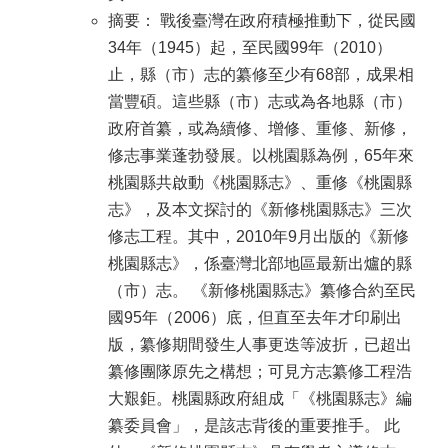
摘要： 戰後臺灣在政府積極推動下，從民國
34年（1945）起，至民國99年（2010）
止，縣（市）志的纂修至少有68部，成果相
當豐碩。這些縣（市）志或為各地縣（市）
政府首纂，或為續修、增修、重修、新修，
修志事業蓬勃發展。以桃園縣為例，65年來
桃園縣共啟動《桃園縣志》、重修《桃園縣
志》，及本文探討的《新修桃園縣志》三次
修志工程。其中，2010年9月出版的《新修
桃園縣志》，係臺灣北部地區最新出爐的縣
（市）志。 《新修桃園縣志》纂修合約至民
國95年（2006）底，但直至去年才印刷出
版，纂修期間發生人事更迭等波折，已超出
纂修團隊原先之構想；可見方志纂修工程浩
大艱鉅。桃園縣政府組成「《桃園縣志》編
纂委員會」，是該志背後的重要推手。 此