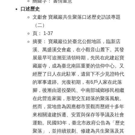
關鍵字： 書情畫意
口述歷史
文獻會 寶藏巖共生聚落口述歷史訪談專題
（二）
頁： 1-37
摘要： 寶藏巖位於臺北公館地區，臨新店
溪、萬盛溪交會處，在小觀音山麓下。其發
展最早可追溯至清領時期，先民在此建起寶
藏巖寺，成為臺北南區重要的信仰中心。又
經歷了日人在此駐軍，遺留下不少見證時代
的軍事遺跡。光復初期，有6戶人家在此落
腳，後漸由退役榮民、中南部城鄉移民相繼
在此營造家園，形塑交互錯落的聚落風貌。
然而，當地曾為因應都市景觀而歷經十多年
來相關違建拆遷、安置與保存等爭議及社會
運動。民國93年，臺北市政府公告為「歷史
聚落」，並持續規劃、修建為共生聚落及其