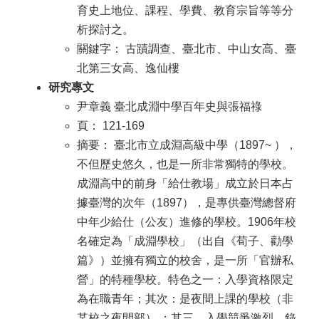
育史上地位、課程、學費、教育宗旨等等分
析探討之。
關鍵字： 古蹟調查、臺北市、中山女高、臺
北第三女高、逸仙樓
研究專文
尹章義 臺北成淵中學百年史與張福祿
頁： 121-169
摘要： 臺北市立成淵高級中學（1897~ ），
不但歷史悠久，也是一所非常獨特的學校。
成淵高中的前身「給仕教場」成立於日本占
據臺灣的次年（1897），是專供臺灣總督府
中年少給仕（公友）進修的學校。1906年校
名確定為「成淵學校」（出自《荀子、勸學
篇》）並擁有獨立的校舍，是一所「官辦私
營」的特種學校。特色之一：入學資格限定
為在職青年；其次：是夜間上課的學校（非
某校之夜間部） ；其三，入學競爭激烈，錄