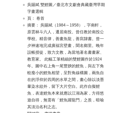
吳賜斌 雙鯉圖／臺北市文獻會典藏臺灣早期
字畫選輯
頁： 卷首
摘要： 吳賜斌（1984～1958），字南軒，
原雲林斗六人，遷居南投。曾任教於南投公
學校。精音律，善畫魚龍，善寫隸書。曾一
夕神速地完成廣福宮壁畫，聞名鄉里。晚年
設帳授徒，致力文教，為當地著名書畫家、
教育家。 此幅工筆精細的雙鯉圖作於1924
年。圖中右上角一尾豐腴的鯉魚，與左下角
較瘦小的鯉魚相望，呈對角線構圖，兩魚自
在的浮仰於四周的水草之間，畫心除以淡墨
暈染水紋外，留下大片空白。此作自擬鯉
魚，表達鯉魚本來就應以江湖為家，方得悠
遊自得，無需有「鯉魚躍龍門」之羨，暗喻
其淡泊名利之志。