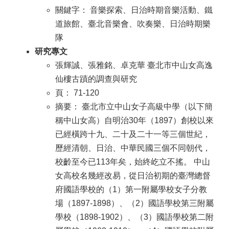
關鍵字： 音樂探索、日治時期音樂活動、鐵
道旅館、臺北音樂會、吹奏樂、日治時期樂
隊
研究專文
張輝誠、張雅銘、卓克華 臺北市中山女高逸
仙樓古蹟的調查與研究
頁： 71-120
摘要： 臺北市立中山女子高級中學（以下簡
稱中山女高）自明治30年（1897）創校以來
已經橫跨十九、二十及二十一等三個世紀，
歷經清朝、日治、中華民國三個不同朝代，
校齡至今已113年矣，始終屹立不搖。 中山
女高校名幾經改易，從日治初期的臺灣總督
府國語學校的（1）第一附屬學校女子分教
場（1897-1898）、（2）國語學校第三附屬
學校（1898-1902）、（3）國語學校第二附