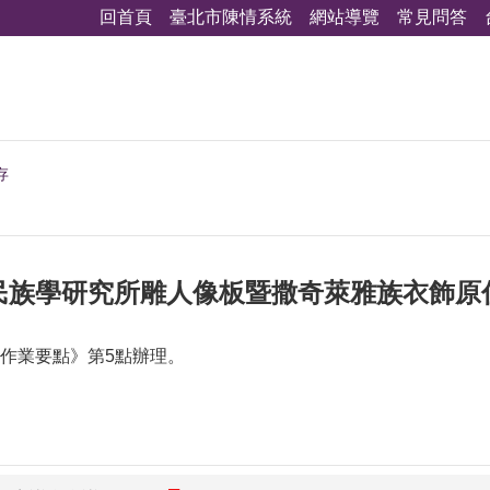
回首頁
臺北市陳情系統
網站導覽
常見問答
存
民族學研究所雕人像板暨撒奇萊雅族衣飾原
作業要點》第5點辦理。