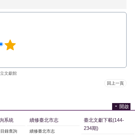
立文獻館
回上一頁
開啟
詢系統
續修臺北市志
臺北文獻下載(144-
234期)
刊目錄查詢
續修臺北市志