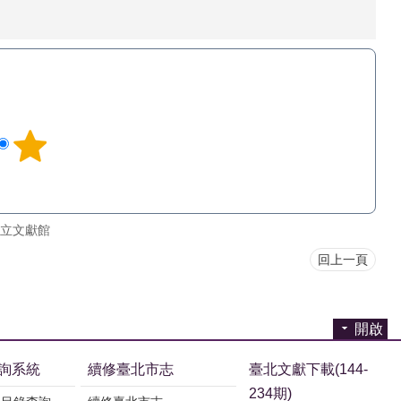
立文獻館
回上一頁
開啟
詢系統
續修臺北市志
臺北文獻下載(144-
234期)