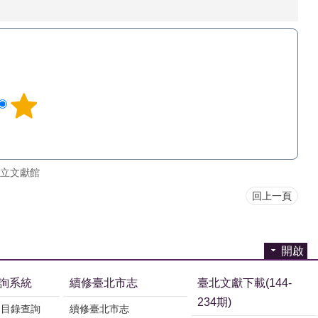
立文獻館
回上一頁
開啟
詢系統
續修臺北市志
臺北文獻下載(144-
234期)
刊目錄查詢
續修臺北市志