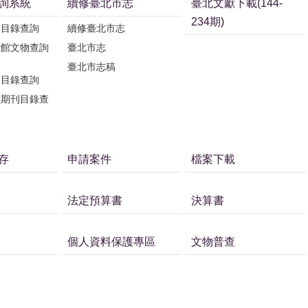
詢系統
續修臺北市志
臺北文獻下載(144-
234期)
刊目錄查詢
續修臺北市志
獻館文物查詢
臺北市志
臺北市志稿
刊目錄查詢
獻期刊目錄查
存
申請案件
檔案下載
法定預算書
決算書
個人資料保護專區
文物普查