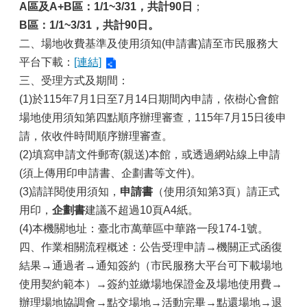
A
區及A+B區：1/1~3/31，共計90日
；
B
區：1/1~3/31，共計90日。
二、場地收費基準及使用須知(申請書)請至市民服務大
平台下載：
[連結]
三、受理方式及期間：
(1)於115年7月1日至7月14日期間內申請，依樹心會館
場地使用須知第四點順序辦理審查，115年7月15日後申
請，依收件時間順序辦理審查。
(2)填寫申請文件郵寄(親送)本館，或透過網站線上申請
(須上傳用印申請書、企劃書等文件)。
(3)請詳閱使用須知，
申請書
（使用須知第3頁）請正式
用印，
企劃書
建議不超過10頁A4紙。
(4)本機關地址：臺北市萬華區中華路一段174-1號。
四、作業相關流程概述：公告受理申請→機關正式函復
結果→通過者→通知簽約（市民服務大平台可下載場地
使用契約範本）→簽約並繳場地保證金及場地使用費→
辦理場地協調會→點交場地→活動完畢→點還場地→退