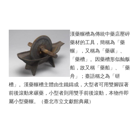
漢藥輾槽為傳統中藥店壓碎
藥材的工具，簡稱為「藥
輾」，又稱為「藥碾」、
「藥槽」。因藥槽形似舢舨
船，故又稱「藥船」、「藥
舟」；臺語稱之為「研
槽」。漢藥輾槽主體由生鐵鑄成，大型者可用雙腳踩著
前後滾動來碾藥，小型者則用雙手前後滾動，本物件即
屬小型藥輾。（臺北市立文獻館典藏）