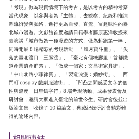
「考現」做為現實情境下的考古，是以考古的精神考察
當代現象，以參與者為「主體」，去觀察、紀錄和推演
潮流衍變與脈絡，進行更為自發、直覺、富趣味性的臺
北城市漫遊。文獻館首度邀請日籍學者藤原惠洋教授來
臺演講「城市做為一種漫遊的方式」做為起跑第一棒，
同時開展 8 場精彩的考現活動：「風月寶斗里」、「失
落的臺北渡口：三腳渡」、「臺北有個糖廍里：首都鐵
道產業遺產群落」、「做成一個家：文昌街家具街」、
「中山北路小菲律賓」、「製造浪漫：婚紗街」、「西
門町 cosplay 戲劇服裝街」、「凹凸之間感受文字的個
性與溫度：日星鑄字行」8 場考現活動、成果發表會及
研討會，邀請大家進入臺北的前世今生。研討會後並出
版論文集，收錄了 10 篇論文，典藏紀錄研討會精彩難
得的論述內容。
相關連結