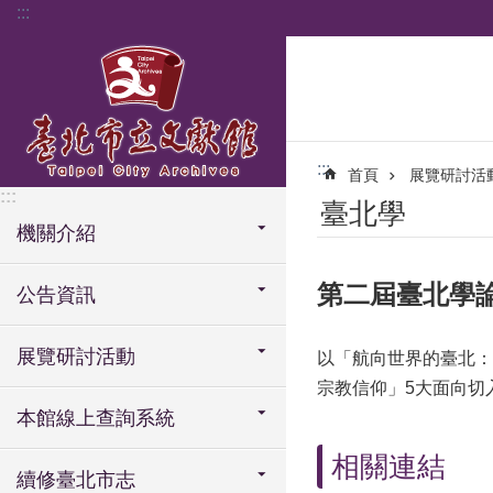
:::
跳到主要內容區塊
:::
首頁
展覽研討活
:::
臺北學
機關介紹
第二屆臺北學
公告資訊
展覽研討活動
以「航向世界的臺北：
宗教信仰」5大面向切
本館線上查詢系統
相關連結
續修臺北市志