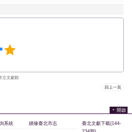
市立文獻館
回上一頁
開啟
詢系統
續修臺北市志
臺北文獻下載(144-
234期)