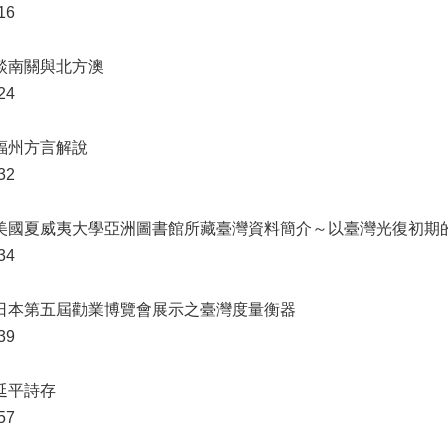
16
 談南關與北方澳
24
 福州方言解說
32
 美國夏威夷大學亞洲圖書館所藏臺灣資料簡介～以臺灣光復初期
34
 日本第五屆勸業博覽會展示之臺灣度量衡器
39
 延平詩存
57