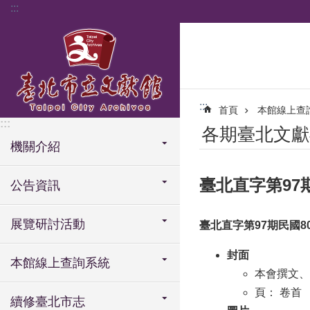
:::
跳到主要內容區塊
:::
首頁
本館線上查
:::
各期臺北文獻
機關介紹
臺北直字第97期民
公告資訊
展覽研討活動
臺北直字第97期民國80(
封面
本館線上查詢系統
本會撰文、
頁： 卷首
續修臺北市志