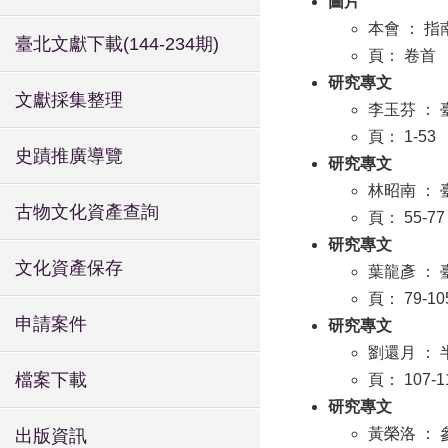
圖片
本會 ： 
臺北文獻下載(144-234期)
頁： 卷首
研究專文
文獻採集整理
李玉芬 ：
頁： 1-53
史蹟推廣導覽
研究專文
林昭南 ：
古物文化資產查詢
頁： 55-77
研究專文
文化資產保存
葉龍彥 ：
頁： 79-10
申請案件
研究專文
劉還月 ：
檔案下載
頁： 107-1
研究專文
黃榮洛 ：
出版資訊