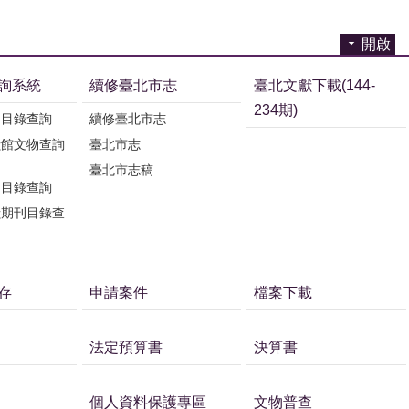
開啟
詢系統
續修臺北市志
臺北文獻下載(144-
234期)
刊目錄查詢
續修臺北市志
獻館文物查詢
臺北市志
臺北市志稿
刊目錄查詢
獻期刊目錄查
存
申請案件
檔案下載
法定預算書
決算書
個人資料保護專區
文物普查