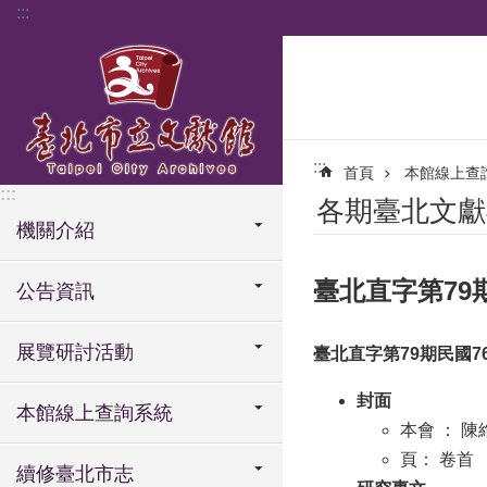
:::
跳到主要內容區塊
:::
首頁
本館線上查
:::
各期臺北文獻
機關介紹
臺北直字第79期民
公告資訊
展覽研討活動
臺北直字第79期民國76(
封面
本館線上查詢系統
本會 ： 
頁： 卷首
續修臺北市志