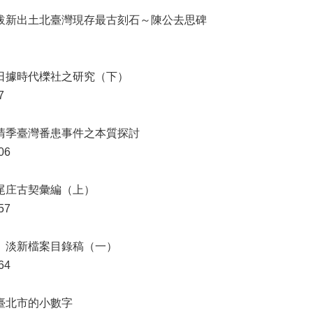
 跋新出土北臺灣現存最古刻石～陳公去思碑
 日據時代櫟社之研究（下）
7
 清季臺灣番患事件之本質探討
06
溪尾庄古契彙編（上）
57
： 淡新檔案目錄稿（一）
64
 臺北市的小數字