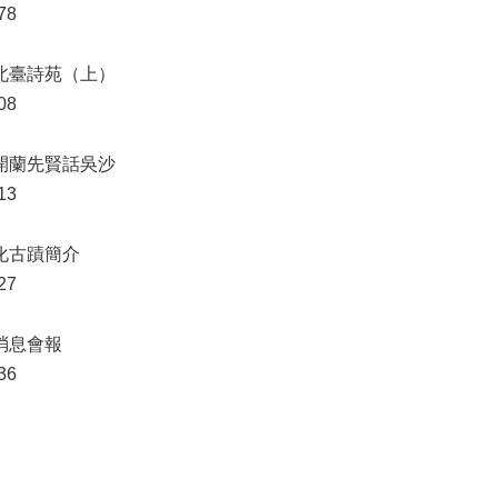
78
 北臺詩苑（上）
08
 開蘭先賢話吳沙
13
彰化古蹟簡介
27
 消息會報
36