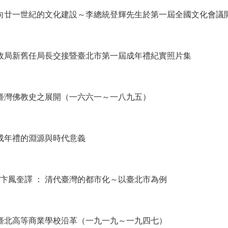
邁向廿一世紀的文化建設～李總統登輝先生於第一屆全國文化會議
民政局新舊任局長交接暨臺北市第一屆成年禮紀實照片集
 臺灣佛教史之展開（一六六一～一八九五）
 成年禮的淵源與時代意義
卞鳳奎譯 ： 清代臺灣的都市化～以臺北市為例
 臺北高等商業學校沿革（一九一九～一九四七）