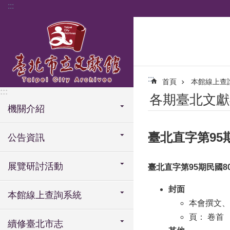
:::
跳到主要內容區塊
:::
首頁
本館線上查
:::
各期臺北文獻
機關介紹
臺北直字第95期民
公告資訊
展覽研討活動
臺北直字第95期民國80(
封面
本館線上查詢系統
本會撰文、
頁： 卷首
續修臺北市志