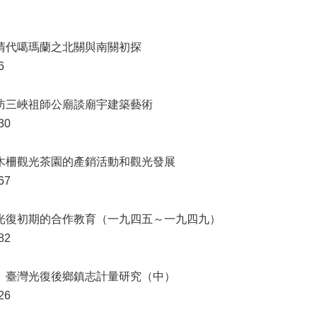
 清代噶瑪蘭之北關與南關初探
6
 訪三峽祖師公廟談廟宇建築藝術
30
 木柵觀光茶園的產銷活動和觀光發展
67
 光復初期的合作教育（一九四五～一九四九）
82
： 臺灣光復後鄉鎮志計量研究（中）
26