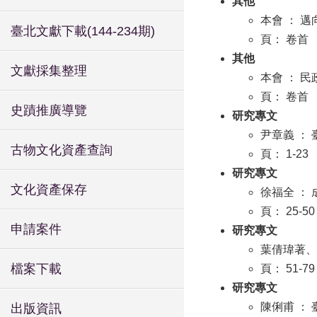
其他
本會 ： 
臺北文獻下載(144-234期)
頁： 卷首
其他
文獻採集整理
本會 ： 
頁： 卷首
史蹟推廣導覽
研究專文
尹章義 ：
古物文化資產查詢
頁： 1-23
研究專文
文化資產保存
徐福全 ：
頁： 25-50
申請案件
研究專文
葉倩瑋著、
檔案下載
頁： 51-79
研究專文
陳俐甫 ：
出版資訊