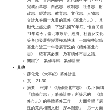
完成沿革志、自然志、政制志、社會志、財
政志、經濟志、教育志、文化志、人物志，
合計九卷四十九冊的重修《臺北市志》。其
斷代上起史前，下迄民國70年底。惟自民國
71年迄今，臺北市政治、經濟、社會及文化
等各項發展與變遷極為快速，一部完整記錄
臺北市近三十年發展實況的《續修臺北市
志》，確有其必要，乃有續修市志之議。
關鍵字： 纂修專輯、纂修計畫
其他
薛化元 《大事紀》纂修計畫
頁： 21-30
摘要： 根據「《續修臺北市志》（以下簡稱
「續修市志」）纂修計畫」所提示的，《續
修市志》的整體纂修工作，一方面希望「廣
泛的蒐集相關文獻，探本溯源」；另一方面