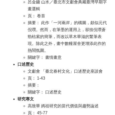
呂金鏞 山水／臺北市文獻會典藏臺灣早期字
畫選輯
頁： 卷首
摘要： 此作「一河兩岸」的構圖，頗似元代
倪瓚。然而，在筆墨的運用上，卻捨倪瓚蒼
勁枯索的簡筆，而改以草木華滋的繁筆表
現。除此之外，畫中數幢屋舍更增添此作的
熱鬧氛圍。
關鍵字： 書情畫意
口述歷史
文獻會 「臺北眷村文化」口述歷史座談會
頁： 1-43
摘要：
關鍵字： 口述歷史
研究專文
高致華 媽祖研究的當代價值與趨勢論述
頁： 45-77