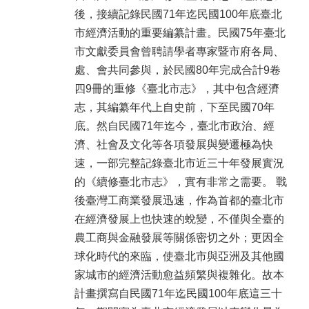
後，接續記錄民國71年迄民國100年底臺北
市經濟活動的重要編纂計畫。民國75年臺北
市文獻委員會曾聘請學者專家暨市府各局、
處、會共同參與，於民國80年完成合計9卷
四9冊的重修《臺北市志》，其中包含經濟
志，其編纂年代上自史前，下至民國70年
底。然自民國71年迄今，臺北市政治、經
濟、社會及文化等各項發展與變遷極為快
速，一部完整記錄臺北市近三十年發展實況
的《續修臺北市志》，實有非常之需要。 戰
後臺灣工商業發展迅速，作為首都的臺北市
在經濟發展上也快速的蛻變，不僅與全臺的
農工商與金融發展等關係密切之外；更因全
球化時代的來臨，使臺北市與亞洲及其他國
家城市的經濟活動愈益頻繁與複雜化。故本
計畫撰寫自民國71年迄民國100年底這三十