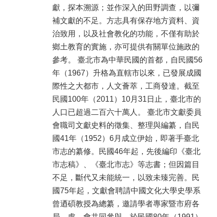
獻，探本溯源；並作深入的田野調查，以彌
補文獻的不足。方志具有保存地方資料、資
治致用，以及社會教化的功能，不僅有助於
鄉土教育的實施，亦可提供有關單位施政的
參考。 臺北市為中華民國的首都，自民國56
年（1967）升格為直轄市以來，已發展成國
際性之大都市，人文薈萃，工商發達。截至
民國100年（2011）10月31日止，臺北市的
人口已超過二百六十萬人。 臺北市文獻委員
會職司文獻史料的徵集、整理與編纂，自民
國41年（1952）6月成立伊始，即著手臺北
市志的纂修。民國46年起，先後編印《臺北
市志稿》、《臺北市志》等志書；但因篇目
不足，斷代又未能統一，以致未臻完善。民
國75年起，文獻會聘請中國文化大學史學系
曾迺碩教授為總纂，邀請學者專家暨市府各
局、處、會共同參與，於民國80年（1991）