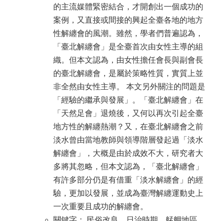
的主流媒體緊密結合，才開創出一個成功的
案例，又直接或間接的興起全臺各地的地方
性解纏會的風潮。雖然，學者們普遍認為，
「臺北解纏會」是全臺首次由女性主導的組
織。但本文認為，由女性擔任會長與副會長
的臺北解纏會，是屬於策略性質，實質上並
非全然由女性主導。 本文另外關注的問題是
「經驗的繼承與發展」。「臺北解纏會」在
「天然足會」退燒後，又何以再次引起全臺
地方性的解纏熱潮？又，在臺北解纏會之前
淡水曾由當地教師與領導階層發起過「淡水
解纏會」，大概是由於成效不大，研究者大
多將其忽略，但本文認為，「臺北解纏會」
有許多部分仍是有借重「淡水解纏會」的經
驗，更加以發展，並成為臺灣解纏運動史上
一次重要且成功的解纏會。
關鍵字： 民俗改良、日治時期、艋舺地區、