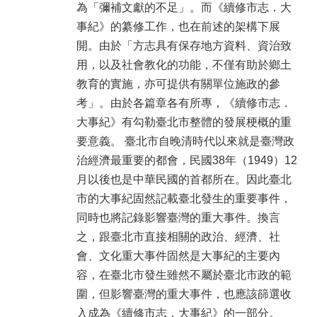
為「彌補文獻的不足」。而《續修市志．大
事紀》的纂修工作，也在前述的架構下展
開。由於「方志具有保存地方資料、資治致
用，以及社會教化的功能，不僅有助於鄉土
教育的實施，亦可提供有關單位施政的參
考」。由於各篇章各有所專，《續修市志．
大事紀》有勾勒臺北市整體的發展梗概的重
要意義。 臺北市自晚清時代以來就是臺灣政
治經濟最重要的都會，民國38年（1949）12
月以後也是中華民國的首都所在。因此臺北
市的大事紀固然記載臺北發生的重要事件，
同時也將記錄影響臺灣的重大事件。換言
之，跟臺北市直接相關的政治、經濟、社
會、文化重大事件固然是大事紀的主要內
容，在臺北市發生雖然不屬於臺北市政的範
圍，但影響臺灣的重大事件，也應該篩選收
入成為《續修市志．大事紀》的一部分。