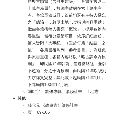
勝與古蹟篇（含歷史建築），各篇字數以二
十萬字為原則，故總字數約在六十萬字左
右。各篇單獨成冊，篇前均冠有主持人撰寫
之「總論」，敘明土地志架構與內容重點；
繼由各篇撰稿人書寫「概說」，提示各篇內
容重點，然後分章節項目，依序詳細論述，
篇末皆附「大事紀」（置於每篇「結語」之
後），各篇書後均列「參考書目」。為避免
與原志重覆，各篇內容將以「略古詳今為原
則」，即民國71年以前，僅適當略述，並以
不超過百分之十為原則，而民國71年以後則
力求詳實完整，其記載上起民國71年1月，
下迄民國100年12月底。
關鍵字： 纂修專輯、纂修計畫、土地志
其他
薛化元 《政事志》纂修計畫
頁： 69-106