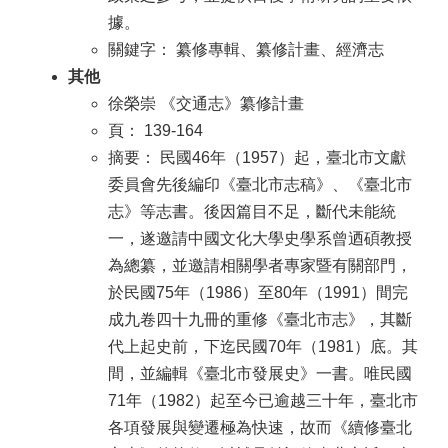
據。
關鍵字： 纂修專輯、纂修計畫、經濟志
其他
徐榮崇 《交通志》纂修計畫
頁： 139-164
摘要： 民國46年（1957）起，臺北市文獻
委員會先後編印《臺北市志稿》、《臺北市
志》等志書。後因篇目不足，斷代未能統
一，遂邀請中國文化大學史學系曾迺碩教授
為總纂，並邀請相關學者專家暨有關部門，
於民國75年（1986）至80年（1991）間完
成九卷四十九冊的重修《臺北市志》，其斷
代上起史前，下迄民國70年（1981）底。其
間，並編輯《臺北市發展史》一書。唯民國
71年（1982）起至今已逾越三十年，臺北市
各項發展與變遷極為快速，故而《續修臺北