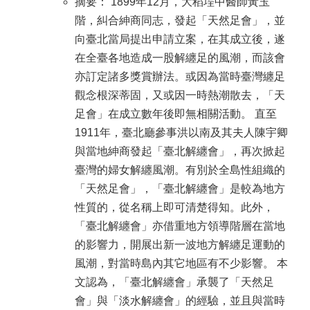
摘要： 1899年12月，大稻埕中醫師黃玉
階，糾合紳商同志，發起「天然足會」，並
向臺北當局提出申請立案，在其成立後，遂
在全臺各地造成一股解纏足的風潮，而該會
亦訂定諸多獎賞辦法。或因為當時臺灣纏足
觀念根深蒂固，又或因一時熱潮散去，「天
足會」在成立數年後即無相關活動。 直至
1911年，臺北廳參事洪以南及其夫人陳宇卿
與當地紳商發起「臺北解纏會」，再次掀起
臺灣的婦女解纏風潮。有別於全島性組織的
「天然足會」，「臺北解纏會」是較為地方
性質的，從名稱上即可清楚得知。此外，
「臺北解纏會」亦借重地方領導階層在當地
的影響力，開展出新一波地方解纏足運動的
風潮，對當時島內其它地區有不少影響。 本
文認為，「臺北解纏會」承襲了「天然足
會」與「淡水解纏會」的經驗，並且與當時