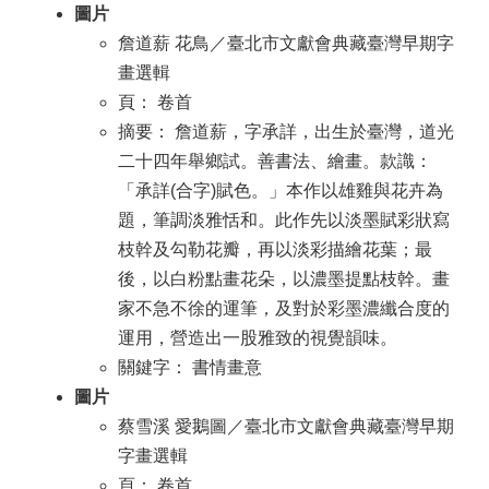
圖片
詹道薪 花鳥／臺北市文獻會典藏臺灣早期字
畫選輯
頁： 卷首
摘要： 詹道薪，字承詳，出生於臺灣，道光
二十四年舉鄉試。善書法、繪畫。款識：
「承詳(合字)賦色。」本作以雄雞與花卉為
題，筆調淡雅恬和。此作先以淡墨賦彩狀寫
枝幹及勾勒花瓣，再以淡彩描繪花葉；最
後，以白粉點畫花朵，以濃墨提點枝幹。畫
家不急不徐的運筆，及對於彩墨濃纖合度的
運用，營造出一股雅致的視覺韻味。
關鍵字： 書情畫意
圖片
蔡雪溪 愛鵝圖／臺北市文獻會典藏臺灣早期
字畫選輯
頁： 卷首