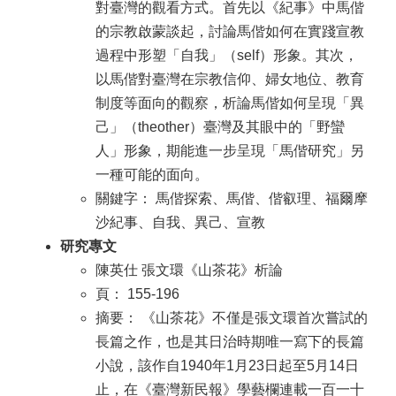
對臺灣的觀看方式。首先以《紀事》中馬偕
的宗教啟蒙談起，討論馬偕如何在實踐宣教
過程中形塑「自我」（self）形象。其次，
以馬偕對臺灣在宗教信仰、婦女地位、教育
制度等面向的觀察，析論馬偕如何呈現「異
己」（theother）臺灣及其眼中的「野蠻
人」形象，期能進一步呈現「馬偕研究」另
一種可能的面向。
關鍵字： 馬偕探索、馬偕、偕叡理、福爾摩
沙紀事、自我、異己、宣教
研究專文
陳英仕 張文環《山茶花》析論
頁： 155-196
摘要： 《山茶花》不僅是張文環首次嘗試的
長篇之作，也是其日治時期唯一寫下的長篇
小說，該作自1940年1月23日起至5月14日
止，在《臺灣新民報》學藝欄連載一百一十