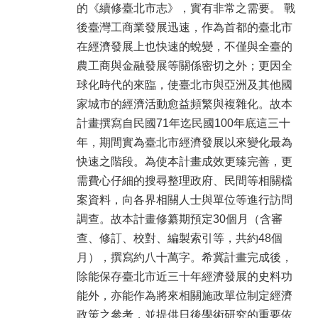
的《續修臺北市志》，實有非常之需要。 戰
後臺灣工商業發展迅速，作為首都的臺北市
在經濟發展上也快速的蛻變，不僅與全臺的
農工商與金融發展等關係密切之外；更因全
球化時代的來臨，使臺北市與亞洲及其他國
家城市的經濟活動愈益頻繁與複雜化。故本
計畫撰寫自民國71年迄民國100年底這三十
年，期間實為臺北市經濟發展以來變化最為
快速之階段。為使本計畫成效更臻完善，更
需費心仔細的搜尋整理政府、民間等相關檔
案資料，向各界相關人士與單位等進行訪問
調查。故本計畫修纂期預定30個月（含審
查、修訂、校對、編製索引等，共約48個
月），撰寫約八十萬字。希冀計畫完成後，
除能保存臺北市近三十年經濟發展的史料功
能外，亦能作為將來相關施政單位制定經濟
政策之參考，並提供日後學術研究的重要依