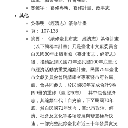
政黨、職業團體、社會團體。
關鍵字： 纂修專輯、纂修計畫、政事志
其他
吳學明 《經濟志》纂修計畫
頁： 107-138
摘要： 《續修臺北市志．經濟志》纂修計畫
（以下簡稱本計畫）乃是臺北市文獻委員會
自民國80年出版重修《臺北市志．經濟志》
後，接續記錄民國71年迄民國100年底臺北
市經濟活動的重要編纂計畫。民國75年臺北
市文獻委員會曾聘請學者專家暨市府各局、
處、會共同參與，於民國80年完成合計9卷
四9冊的重修《臺北市志》，其中包含經濟
志，其編纂年代上自史前，下至民國70年
底。然自民國71年迄今，臺北市政治、經
濟、社會及文化等各項發展與變遷極為快
速，一部完整記錄臺北市近三十年發展實況