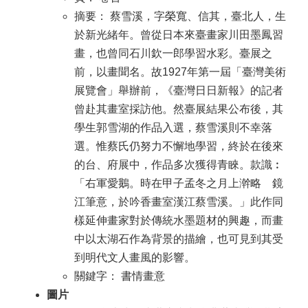
摘要： 蔡雪溪，字榮寬、信其，臺北人，生
於新光緒年。曾從日本來臺畫家川田墨鳳習
畫，也曾同石川欽一郎學習水彩。臺展之
前，以畫聞名。故1927年第一屆「臺灣美術
展覽會」舉辦前，《臺灣日日新報》的記者
曾赴其畫室採訪他。然臺展結果公布後，其
學生郭雪湖的作品入選，蔡雪溪則不幸落
選。惟蔡氏仍努力不懈地學習，終於在後來
的台、府展中，作品多次獲得青睞。款識︰
「右軍愛鵝。時在甲子孟冬之月上澣略 鏡
江筆意，於吟香畫室漢江蔡雪溪。」此作同
樣延伸畫家對於傳統水墨題材的興趣，而畫
中以太湖石作為背景的描繪，也可見到其受
到明代文人畫風的影響。
關鍵字： 書情畫意
圖片