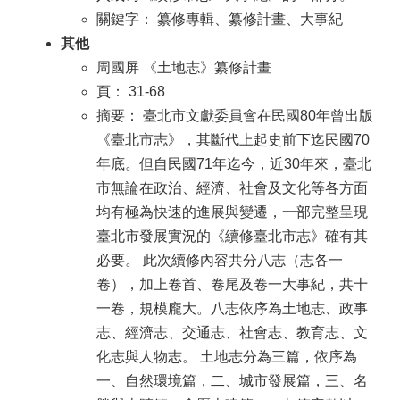
關鍵字： 纂修專輯、纂修計畫、大事紀
其他
周國屏 《土地志》纂修計畫
頁： 31-68
摘要： 臺北市文獻委員會在民國80年曾出版
《臺北市志》，其斷代上起史前下迄民國70
年底。但自民國71年迄今，近30年來，臺北
市無論在政治、經濟、社會及文化等各方面
均有極為快速的進展與變遷，一部完整呈現
臺北市發展實況的《續修臺北市志》確有其
必要。 此次續修內容共分八志（志各一
卷），加上卷首、卷尾及卷一大事紀，共十
一卷，規模龐大。八志依序為土地志、政事
志、經濟志、交通志、社會志、教育志、文
化志與人物志。 土地志分為三篇，依序為
一、自然環境篇，二、城市發展篇，三、名