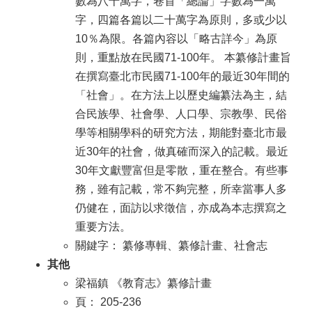
數為八十萬字，卷首「總論」字數為一萬
字，四篇各篇以二十萬字為原則，多或少以
10％為限。各篇內容以「略古詳今」為原
則，重點放在民國71-100年。 本纂修計畫旨
在撰寫臺北市民國71-100年的最近30年間的
「社會」。在方法上以歷史編纂法為主，結
合民族學、社會學、人口學、宗教學、民俗
學等相關學科的研究方法，期能對臺北市最
近30年的社會，做真確而深入的記載。最近
30年文獻豐富但是零散，重在整合。有些事
務，雖有記載，常不夠完整，所幸當事人多
仍健在，面訪以求徵信，亦成為本志撰寫之
重要方法。
關鍵字： 纂修專輯、纂修計畫、社會志
其他
梁福鎮 《教育志》纂修計畫
頁： 205-236