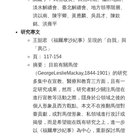
淡水解纏會、臺北解纏會、地方領導階層、
洪以南、陳宇卿、黃應麟、吳昌才、陳欽
銘、洪雍平
研究專文
王韶君 《福爾摩沙紀事》呈現的「自我」與
「異己」
頁： 117-154
摘要： 目前有關馬偕
（GeorgeLeslieMackay,1844-1901）的研究
多集中在宣教、醫療和教育三方面，且有一
定研究成果，然而，研究者鮮少關注馬偕在
進行宣教等活動之際，隱身於公領域之後的
個人形象及西方觀點。本文不在推翻馬偕對
臺貢獻，或對馬偕形象、私領域進行攻訐或
揭發，而是希望能在既有研究之上，進一步
以《福爾摩沙紀事》為中心，重新探討馬偕