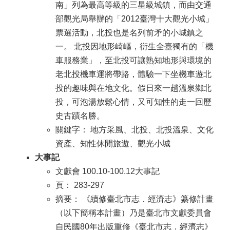
南」列為最高等級的三星級城鎮，而由交通
部觀光局舉辦的「2012臺灣十大觀光小城」
票選活動，北投也是名列前矛的小城鎮之
一。 北投因地形崎嶇，衍生全臺獨有的「機
車服務業」，至北投可讓熟知地形與環境的
老北投機車運將帶路，體驗一下坐機車遊北
投的趣味與在地文化。假日來一趟溫泉鄉北
投，可泡湯放鬆心情，又可知性的走一回歷
史古蹟名勝。
關鍵字： 地方采風、北投、北投溫泉、文化
資產、知性休閒旅遊、觀光小城
大事記
文獻會 100.10-100.12大事記
頁： 283-297
摘要： 《續修臺北市志．經濟志》纂修計畫
（以下簡稱本計畫）乃是臺北市文獻委員會
自民國80年出版重修《臺北市志．經濟志》