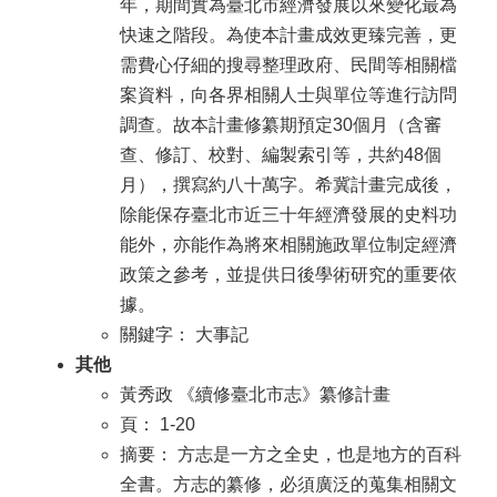
年，期間實為臺北市經濟發展以來變化最為
快速之階段。為使本計畫成效更臻完善，更
需費心仔細的搜尋整理政府、民間等相關檔
案資料，向各界相關人士與單位等進行訪問
調查。故本計畫修纂期預定30個月（含審
查、修訂、校對、編製索引等，共約48個
月），撰寫約八十萬字。希冀計畫完成後，
除能保存臺北市近三十年經濟發展的史料功
能外，亦能作為將來相關施政單位制定經濟
政策之參考，並提供日後學術研究的重要依
據。
關鍵字： 大事記
其他
黃秀政 《續修臺北市志》纂修計畫
頁： 1-20
摘要： 方志是一方之全史，也是地方的百科
全書。方志的纂修，必須廣泛的蒐集相關文