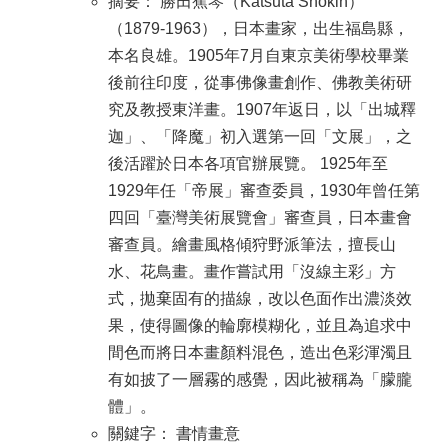
摘要： 勝田蕉琴（Katsuta Shokin）
（1879-1963），日本畫家，出生福島縣，
本名良雄。1905年7月自東京美術學校畢業
後前往印度，從事佛像畫創作、佛教美術研
究及教授東洋畫。1907年返日，以「出城釋
迦」、「降魔」初入選第一回「文展」，之
後活躍於日本各項官辦展覽。 1925年至
1929年任「帝展」審查委員，1930年曾任第
四回「臺灣美術展覽會」審查員，日本畫會
審查員。繪畫風格傾狩野派筆法，擅長山
水、花鳥畫。畫作嘗試用「沒線主彩」方
式，拋棄固有的描線，改以色面作出濃淡效
果，使得圖像的輪廓模糊化，並且為追求中
間色而將日本畫顏料混色，造出色彩渾濁且
有如披了一層霧的感覺，因此被稱為「朦朧
體」。
關鍵字： 書情畫意