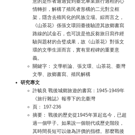
意的是作者通過賢到臺北畢業旅行過程的心
情轉折，解構了殖民者形構的二元對立框
架，隱含去殖民化的民族立場。綜而言之，
《山茶花》係張文環回臺後驗證其故鄉書寫
路線的試金石，也可說是他反芻旅日寫作經
驗與題材的合璧成果，故《山茶花》對張文
環的文學生涯而言，實有里程碑的重要意
義。
關鍵字： 文學析論、張文環、山茶花、臺灣
文學、故鄉書寫、殖民解構
研究專文
許毓良 戰後城鄉旅遊的書寫：1945-1949年
《旅行雜誌》報導下的北臺灣
頁： 197-236
摘要： 戰後的歷史從1945年算起迄今，已超
過一個甲子。如果說一個朝代或歷史階段，
其時間長短可以做為評價的指標。那麼戰後