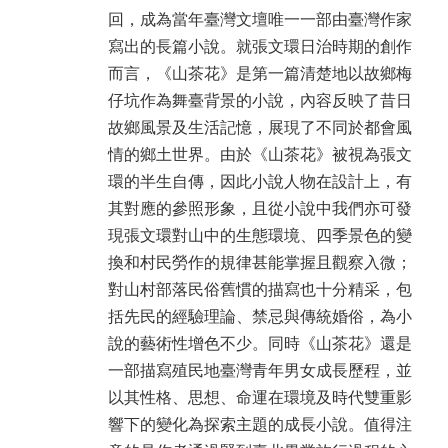
回，成為當年臺灣文壇唯一一部由臺灣作家
寫出的長篇小說。就張文環日治時期的創作
而言，《山茶花》是第一篇清楚地以故鄉梅
仔坑作為舞臺背景的小說，內容反映了昔日
故鄉風景及生活記憶，展現了不同於都會風
情的鄉土世界。由於《山茶花》被視為張文
環的半生自傳，因此小說人物在設計上，有
其對應的參照形象，且從小說中我們亦可發
現張文環對山中的生態環境、四季景色的變
換和村民勞作的規律甚能掌握且觀察入微；
對山村部落民俗舊慣的描寫也十分精采，包
括先民的經驗理論、禁忌與傳統婚俗，為小
說的藝術性增色不少。同時《山茶花》還是
一部描寫殖民地臺灣青年男女成長歷程，並
以其性格、思想、命運在環境及時代雙重影
響下的變化為探索主題的成長小說。值得注