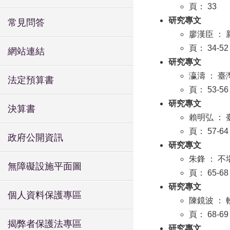
頁： 33
研究專文
常見問答
廖漢臣 ：
頁： 34-52
網站連結
研究專文
瀛濤 ： 
法定預算書
頁： 53-56
研究專文
決算書
賴明弘 ：
頁： 57-64
政府公開資訊
研究專文
朱鋒 ： 
無障礙設施平面圖
頁： 65-68
研究專文
個人資料保護專區
陳鏡波 ：
頁： 68-69
揭弊者保護法專區
研究專文