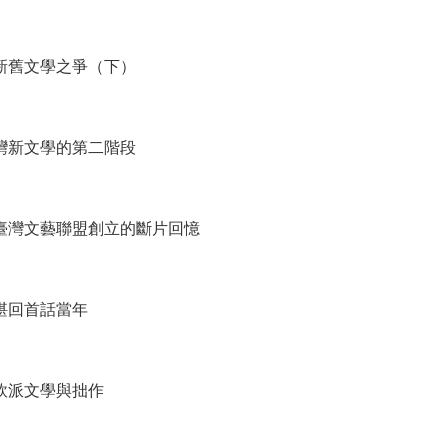
 新舊文學之爭（下）
臺灣新文學的第二階段
 臺灣文藝聯盟創立的斷片回憶
不堪回首話當年
 軟派文學與拙作