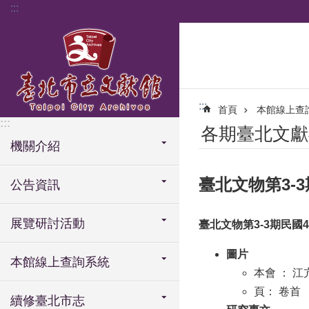
:::
跳到主要內容區塊
:::
首頁
本館線上查
:::
各期臺北文獻
機關介紹
臺北文物第3-3期
公告資訊
展覽研討活動
臺北文物第3-3期民國43
圖片
本館線上查詢系統
本會 ： 
頁： 卷首
續修臺北市志