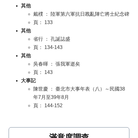
其他
戴樸 ： 陸軍第六軍抗日戡亂陣亡將士紀念碑
頁： 133
其他
省行 ： 孔誕誌盛
頁： 134-143
其他
吳春暉 ： 張我軍逝矣
頁： 143
大事記
陳世慶 ： 臺北市大事年表（八）～民國38
年7月至39年8月
頁： 144-152
滿意度調查