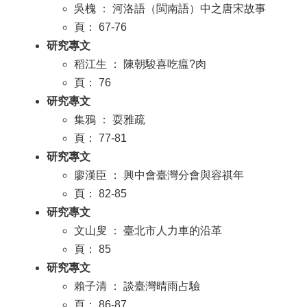
吳槐 ： 河洛語（閩南語）中之唐宋故事
頁： 67-76
研究專文
稻江生 ： 陳朝駿喜吃瘟?肉
頁： 76
研究專文
集鴉 ： 耍雅疏
頁： 77-81
研究專文
廖漢臣 ： 興中會臺灣分會與容祺年
頁： 82-85
研究專文
文山叟 ： 臺北市人力車的沿革
頁： 85
研究專文
賴子清 ： 談臺灣晴雨占驗
頁： 86-87