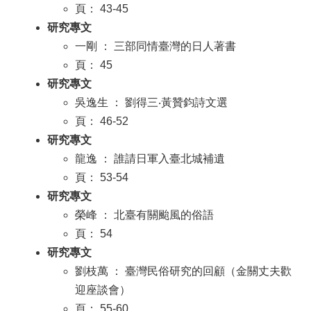
頁： 43-45
研究專文
一剛 ： 三部同情臺灣的日人著書
頁： 45
研究專文
吳逸生 ： 劉得三‧黃贊鈞詩文選
頁： 46-52
研究專文
龍逸 ： 誰請日軍入臺北城補遺
頁： 53-54
研究專文
榮峰 ： 北臺有關颱風的俗語
頁： 54
研究專文
劉枝萬 ： 臺灣民俗研究的回顧（金關丈夫歡
迎座談會）
頁： 55-60