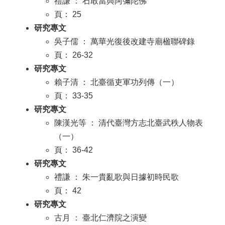
禮謙 ： 石敢當與阿彌陀佛
頁： 25
研究專文
吳子儒 ： 萬華光復後改建寺廟楹聯碑錄
頁： 26-32
研究專文
賴子清 ： 北臺循吏軍功列傳（一）
頁： 33-35
研究專文
陳漢光等 ： 清代臺灣方志北臺武秩人物表
（一）
頁： 36-42
研究專文
禮謙 ： 朱一貴亂歌與日據初時民歌
頁： 42
研究專文
古月 ： 臺北仁濟院之演變