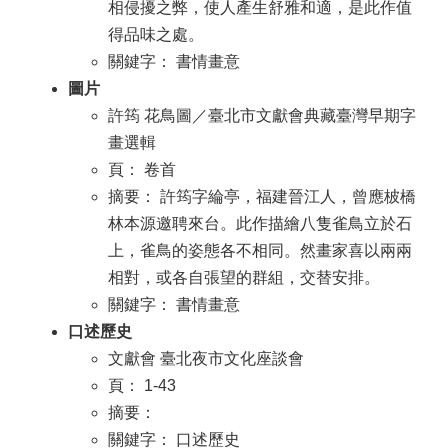
相侵擾之弊，使人產生舒雅和適，是此作值
得品味之處。
關鍵字： 書情畫意
圖片
許筠 花鳥圖／臺北市文獻會典藏臺灣早期字
畫選輯
頁： 卷首
摘要： 許筠字綸亭，福建晉江人，曾應柀橋
林本源邀聘來台。此作描繪八隻雀鳥立於石
上，雀鳥的姿態各不相同。然畫家喜以兩兩
相對，或各自張望的群組，交替安排。
關鍵字： 書情畫意
口述歷史
文獻會 臺北夜市文化座談會
頁： 1-43
摘要：
關鍵字： 口述歷史