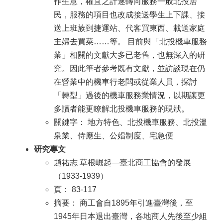
作生意，權宜之計遂轉向服務一般北投居
民，服務的項目也改成接送學生上下課、接
送上班族到捷運站、代客買東西、載送家庭
主婦去買菜……等。 目前與「北投機車服務
業」相關的文獻大多已老舊，也無深入的研
究。因此筆者參考既有文獻，並訪談現在仍
在營業中的機車行老闆或從業人員，探討
「轉型」過後的機車服務業情況，以期讓更
多讀者能更瞭解北投機車服務的現狀。
關鍵字： 地方特色、北投機車服務、北投溫
泉業、侍應生、公娼制度、宅急便
研究專文
趙祐志 草根崛起—臺北商工協會的發展
（1933-1939）
頁： 83-117
摘要： 商工會自1895年引進臺灣後，至
1945年日本退出臺灣，各地商人先後至少組