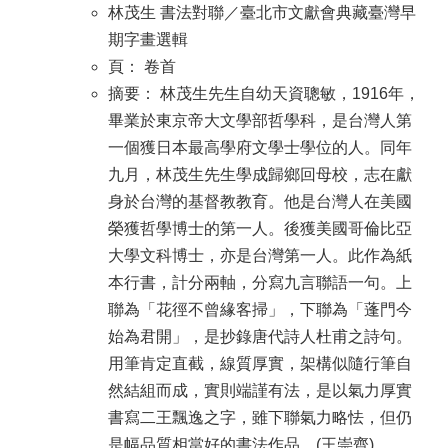
林茂生 書法對聯／臺北市文獻會典藏臺灣早
期字畫選輯
頁： 卷首
摘要： 林茂生先生自幼天資聰敏，1916年，
畢業於東京帝大文學部哲學科，是台灣人第
一個獲日本最高學府文學士學位的人。同年
九月，林茂生先生學成歸鄉回母校，志在獻
身於台灣的基督教教育。他是台灣人在美國
榮獲哲學博士的第一人。後獲美國哥倫比亞
大學文科博士，亦是台灣第一人。此作為紙
本行書，計分兩軸，分寫九言聯語一句。上
聯為「花徑不曾緣客掃」，下聯為「蓬門今
始為君開」，是抄錄唐代詩人杜甫之詩句。
用筆肯定直截，線質厚實，架構似隨行筆自
然結組而成，實則端謹有法，是以氣力厚實
書寫二王飄逸之字，雖下聯氣力略怯，但仍
是幅品質相當好的書法作品。(王崇齊)