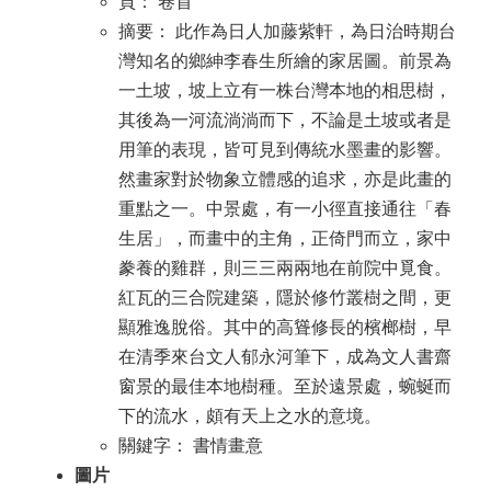
頁： 卷首
摘要： 此作為日人加藤紫軒，為日治時期台
灣知名的鄉紳李春生所繪的家居圖。前景為
一土坡，坡上立有一株台灣本地的相思樹，
其後為一河流淌淌而下，不論是土坡或者是
用筆的表現，皆可見到傳統水墨畫的影響。
然畫家對於物象立體感的追求，亦是此畫的
重點之一。中景處，有一小徑直接通往「春
生居」，而畫中的主角，正倚門而立，家中
豢養的雞群，則三三兩兩地在前院中覓食。
紅瓦的三合院建築，隱於修竹叢樹之間，更
顯雅逸脫俗。其中的高聳修長的檳榔樹，早
在清季來台文人郁永河筆下，成為文人書齋
窗景的最佳本地樹種。至於遠景處，蜿蜒而
下的流水，頗有天上之水的意境。
關鍵字： 書情畫意
圖片