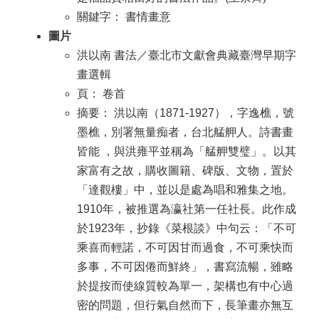
關鍵字： 書情畫意
圖片
洪以南 書法／臺北市文獻會典藏臺灣早期字
畫選輯
頁： 卷首
摘要： 洪以南（1871-1927），字逸樵，號
墨樵，別署無量痴者，台北艋舺人。詩書畫
皆能 ，與洪雍平並稱為「艋舺雙璧」。以其
家富有之故，購收圖籍、碑版、文物，置於
「達觀樓」中，並以是處為唱和雅集之地。
1910年，被推選為瀛社第一任社長。此作成
於1923年，抄錄《菜根談》中句云：「不可
乘喜而輕諾，不可因甘而過食，不可乘快而
多事，不可因倦而鮮終」，書寫流暢，雖略
於提按而使線質較為單一，架構也有中心過
密的問題，但行氣自然而下，長筆畫亦無互