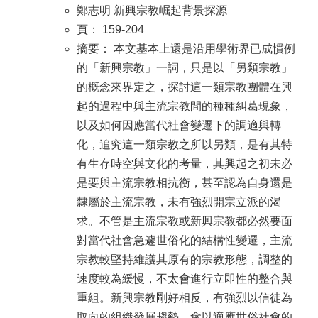
鄭志明 新興宗教崛起背景探源
頁： 159-204
摘要： 本文基本上還是沿用學術界已成慣例
的「新興宗教」一詞，只是以「另類宗教」
的概念來界定之，探討這一類宗教團體在興
起的過程中與主流宗教間的種種糾葛現象，
以及如何因應當代社會變遷下的調適與轉
化，追究這一類宗教之所以另類，是有其特
有生存時空與文化的考量，其興起之初未必
是要與主流宗教相抗衡，甚至認為自身還是
隸屬於主流宗教，未有強烈開宗立派的渴
求。不管是主流宗教或新興宗教都必然要面
對當代社會急遽世俗化的結構性變遷，主流
宗教較堅持維護其原有的宗教形態，調整的
速度較為緩慢，不太會進行立即性的整合與
重組。新興宗教剛好相反，有強烈以信徒為
取向的組織發展趨勢，會以適應世俗社會的