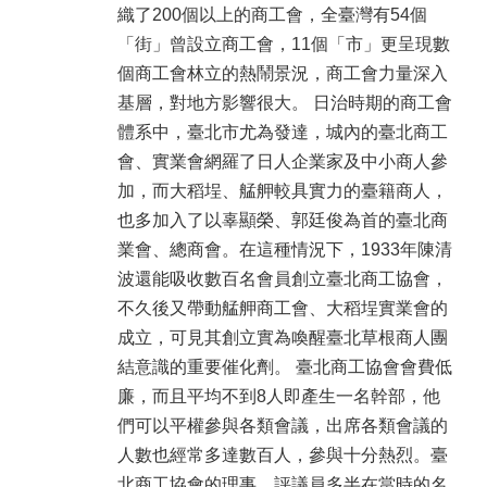
織了200個以上的商工會，全臺灣有54個
「街」曾設立商工會，11個「市」更呈現數
個商工會林立的熱鬧景況，商工會力量深入
基層，對地方影響很大。 日治時期的商工會
體系中，臺北市尤為發達，城內的臺北商工
會、實業會網羅了日人企業家及中小商人參
加，而大稻埕、艋舺較具實力的臺籍商人，
也多加入了以辜顯榮、郭廷俊為首的臺北商
業會、總商會。在這種情況下，1933年陳清
波還能吸收數百名會員創立臺北商工協會，
不久後又帶動艋舺商工會、大稻埕實業會的
成立，可見其創立實為喚醒臺北草根商人團
結意識的重要催化劑。 臺北商工協會會費低
廉，而且平均不到8人即產生一名幹部，他
們可以平權參與各類會議，出席各類會議的
人數也經常多達數百人，參與十分熱烈。臺
北商工協會的理事、評議員多半在當時的名