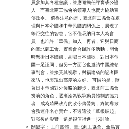
員參加其各種會議，並應邀擔任評審或公證
人，而臺北商工協會的領導人也賣力協助宣
傳政令。 值得注意的是，臺北商工協會在處
理與日本帝國和中華民國的關係上，展現了
等距交往的智慧，它不僅吸納日本人為會
員，也准許「華僑」加入，再者，它與日商
的臺北商工會、實業會合辦許多活動，開會
時懸掛日本國旗，高唱日本國歌，對日本帝
國十足認同，但另一方面它也邀請中國總領
事到會，並接受其祝辭，對福建省的記者團
來訪，也表現出高度的友好。 可惜的是，隨
著日本帝國對外侵略的腳步，臺北商工協會
扮演的角色，逐漸淪為戰爭動員體制的協力
者，成為殖民政府的政令傳聲筒，終於導致
會務運作名存實亡，不過這波「草根崛起」
對戰後的影響，還是很值得進一步討論。
關鍵字： 工商團體、臺北商工協會、全島實