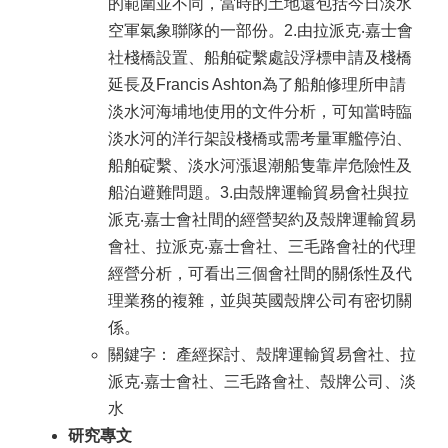
的範圍並不同，當時的土地還包括今日淡水
空軍氣象聯隊的一部份。2.由拉派克‧嘉士會
社棧橋設置、船舶碇繫處設浮標申請及棧橋
延長及Francis Ashton為了船舶修理所申請
淡水河海埔地使用的文件分析，可知當時臨
淡水河的洋行架設棧橋或需考量軍艦停泊、
船舶碇繫、淡水河漲退潮船隻靠岸危險性及
船泊避難問題。3.由殼牌運輸貿易會社與拉
派克‧嘉士會社間的經營契約及殼牌運輸貿易
會社、拉派克‧嘉士會社、三毛路會社的代理
經營分析，可看出三個會社間的關係性及代
理業務的複雜，並與英國殼牌公司有密切關
係。
關鍵字： 產經探討、殼牌運輸貿易會社、拉
派克‧嘉士會社、三毛路會社、殼牌公司、淡
水
研究專文