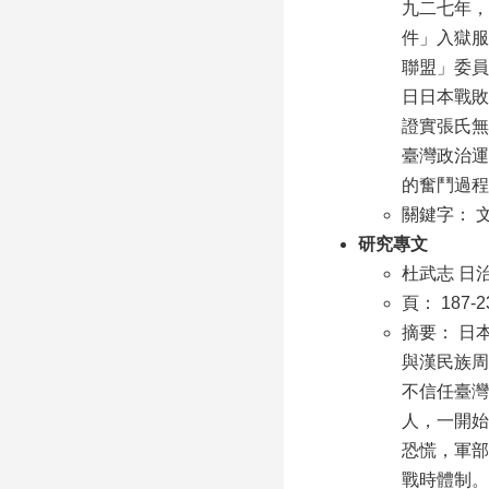
九二七年，
件」入獄服
聯盟」委員
日日本戰敗
證實張氏無
臺灣政治運
的奮鬥過程
關鍵字： 
研究專文
杜武志 日
頁： 187-2
摘要： 日
與漢民族周
不信任臺灣
人，一開始
恐慌，軍部
戰時體制。