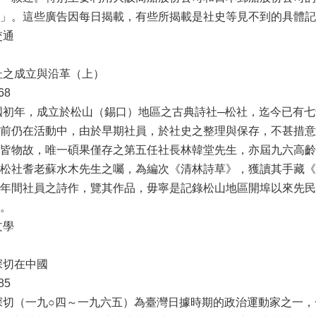
」。這些廣告因每日揭載，有些所揭載是社史等見不到的具體記
交通
杜之成立與沿革（上）
68
國初年，成立於松山（錫口）地區之古典詩社─松社，迄今已有
前仍在活動中，由於早期社員，於社史之整理與保存，不甚措意
皆物故，唯一碩果僅存之第五任社長林韓堂先生，亦屆九六高齡
松社耆老蘇水木先生之囑，為編次《清林詩草》，獲讀其手藏《
年間社員之詩作，覽其作品，毋寧是記錄松山地區開埠以來先民
。
文學
深切在中國
85
深切（一九○四～一九六五）為臺灣日據時期的政治運動家之一