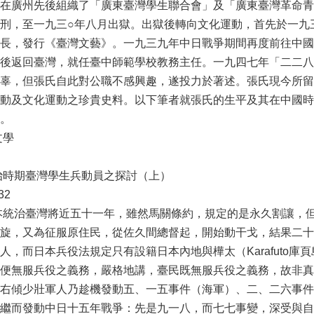
在廣州先後組織了「廣東臺灣學生聯合會」及「廣東臺灣革命青
刑，至一九三○年八月出獄。出獄後轉向文化運動，首先於一九
長，發行《臺灣文藝》。一九三九年中日戰爭期間再度前往中國
後返回臺灣，就任臺中師範學校教務主任。一九四七年「二二八
辜，但張氏自此對公職不感興趣，遂投力於著述。張氏現今所留
動及文化運動之珍貴史料。以下筆者就張氏的生平及其在中國時
。
文學
治時期臺灣學生兵動員之探討（上）
32
本統治臺灣將近五十一年，雖然馬關條約，規定的是永久割讓，
旋，又為征服原住民，從佐久間總督起，開始動干戈，結果二十
人，而日本兵役法規定只有設籍日本內地與樺太（Karafuto
便無服兵役之義務，嚴格地講，臺民既無服兵役之義務，故非真
右傾少壯軍人乃趁機發動五、一五事件（海軍）、二、二六事件
繼而發動中日十五年戰爭：先是九一八，而七七事變，深受與自