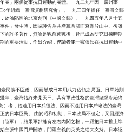
年團」兩個從事抗日運動的團體。一九二九年因「廣州事
三○年組織「臺灣演劇研究會」，一九三四年擔任「臺灣文藝
，於淪陷區的北京創刊《中國文藝》。一九四五年八月十五
事件」發生時，因被誣告為共產黨首腦而避難於山中。後雖
下的許多著作，無論是戰前或戰後，皆已成為研究日據時期
期的重要活動，作出介紹，俾讀者能一窺張氏在抗日運動中
但臺民義不臣倭，因而變成日本用武力佔領之局面。日軍始則
幾年，臺灣始終未見天日。具有軍政性格的臺灣總督府始終
庫頁島）者，始適用日本兵役法。因而不適用日本戶籍法的臺灣
正的日本臣民。 由於昭和初期，日本政局不穩定，又因經濟
（陸軍），結果軍部擁有左右內閣之權，一躍把日本推上準
始主張中國門戶開放，門羅主義的英美之絕大支持。日本認