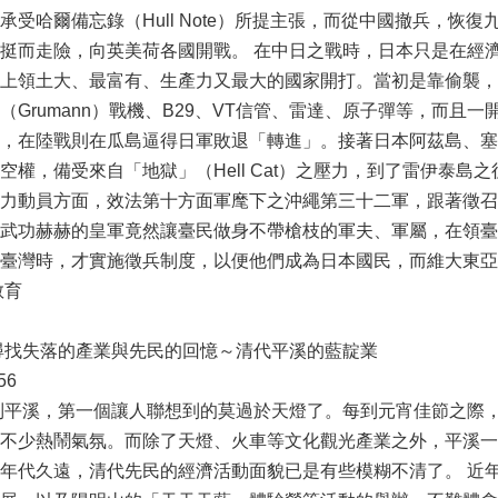
承受哈爾備忘錄（Hull Note）所提主張，而從中國撤兵，
挺而走險，向英美荷各國開戰。 在中日之戰時，日本只是在經濟
上領土大、最富有、生產力又最大的國家開打。當初是靠偷襲，
（Grumann）戰機、B29、VT信管、雷達、原子彈等，而
，在陸戰則在瓜島逼得日軍敗退「轉進」。接著日本阿茲島、塞
空權，備受來自「地獄」（Hell Cat）之壓力，到了雷伊泰
力動員方面，效法第十方面軍麾下之沖繩第三十二軍，跟著徵召
武功赫赫的皇軍竟然讓臺民做身不帶槍枝的軍夫、軍屬，在領臺
臺灣時，才實施徵兵制度，以便他們成為日本國民，而維大東亞
教育
尋找失落的產業與先民的回憶～清代平溪的藍靛業
56
到平溪，第一個讓人聯想到的莫過於天燈了。每到元宵佳節之際
不少熱鬧氣氛。而除了天燈、火車等文化觀光產業之外，平溪一
年代久遠，清代先民的經濟活動面貌已是有些模糊不清了。 近