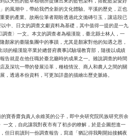
到以天然的藍草植物所提煉出來的藍色染料，搭配藍染愛好
」的風潮中，帶給我們全新的文化體驗。平溪的歷史，正也
重要的產業。故兩位筆者期盼透過此文拋磚引玉，讓這段已
要以中、日文的調查文獻資料為基礎，其中值得一提的是一九
?調查〉一文。本文的調查者為楊漢龍，臺北縣士林人，一
隆顏家的臺陽集團中的事蹟，尤其是顏家對他的知遇之恩，
出頭的楊漢龍卒業於總督府農事試驗場教育部，隨後以成績
報告就是在他任職於臺北廳時的成果之一。雖說調查的時間
店及深坑一帶的發展沿革，種植情況、商人和農人之間的關
展，透過本份資料，可更加詳盡的描繪出歷史脈絡。
街的寶香齋負責人余維英的公子，即中央研究院民族研究所余
〉一文，自此讓我對夜市有了初步的瞭解，於是企圖想進一
，但日前讀到一份調查報告，寫道「猶記得我剛開始接觸夜