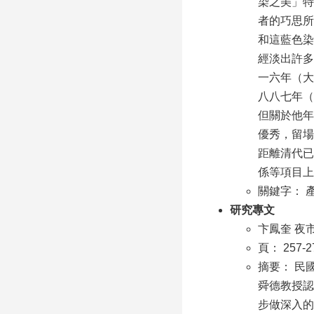
染之美」特
者的巧思所
和這藍色染
經淡出許多
一六年（大
八八七年（
但關於他年
優秀，留場
距離清代已
係等項目上
關鍵字： 
研究專文
卞鳳奎 夜
頁： 257-2
摘要： 民
舜德教授認
步做深入的