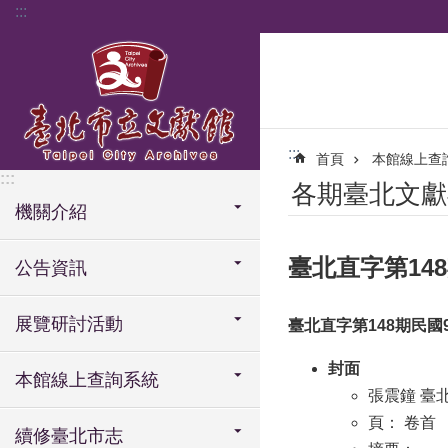
:::
跳到主要內容區塊
:::
首頁
本館線上查
:::
各期臺北文獻
機關介紹
臺北直字第148期
公告資訊
展覽研討活動
臺北直字第148期民國93
封面
本館線上查詢系統
張震鐘 臺
頁： 卷首
續修臺北市志