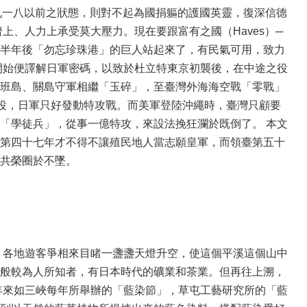
恢復九一八以前之狀態，則對不起為國捐軀的護國英靈，復深信德
上、人力上承受莫大壓力。現在要跟富有之國（Haves）─
半年後「勿忘珍珠港」的巨人站起來了，有民氣可用，致力
且一開始便譯解日軍密碼，以致於杜立特東京初襲後，在中途之役
班島、關島守軍相繼「玉碎」，至臺灣外海海空戰「零戰」
島之役，日軍只好發動特攻戰。而美軍登陸沖繩時，臺灣只顧要
「學徒兵」，從事一億特攻，來設法挽狂瀾於既倒了。 本文
第四十七年才不得不讓殖民地人當志願皇軍，而領臺第五十
共榮圈於不墜。
，各地遊客爭相來目睹一盞盞天燈升空，使這個平溪這個山中
般較為人所知者，有日本時代的礦業和茶業。但再往上溯，
年來如三峽每年所舉辦的「藍染節」，草屯工藝研究所的「藍