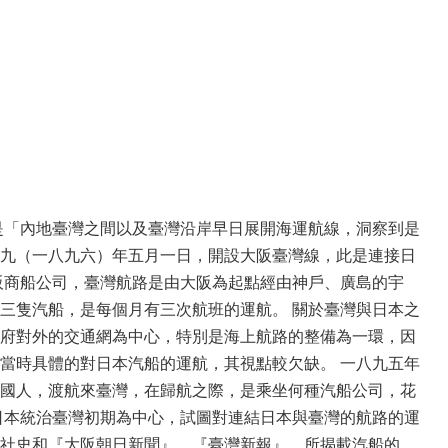
是「內地臺灣之間以及臺灣沿岸早日展開海運航線，洞察到是
九（一八九六）年五月一日，開設大阪臺灣線，此是連接日
阪商船公司，臺灣航路是由大阪為起點經由神戶、廣島的宇
三隻汽船，是每個月有三次航班的運航。 關於臺灣與日本之
府對外的交通網為中心，特別是海上航路的整備為一環，因
當時具體的對日本汽船的運航，其視點較欠缺。 一八九五年
國人，渡航來臺灣，在歸航之際，是乘坐何種汽船公司，花
日本統治臺灣初期為中心，試圖對連結日本與臺灣的航路的運
社史和『大阪朝日新聞』、『臺灣新報』，所揭載汽船的