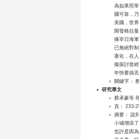
為如果照單
國可靠，乃
美國，世界
開發格拉曼
痛宰日海軍
已無絕對制
塞化，在人
擬探討曾經
年快要搞丟
關鍵字： 
研究專文
蔡承豪等 
頁： 233-2
摘要： 說
小城增添了
也許是因為