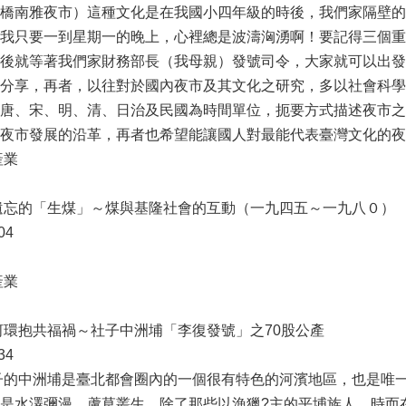
橋南雅夜市）這種文化是在我國小四年級的時後，我們家隔壁的
我只要一到星期一的晚上，心裡總是波濤洶湧啊！要記得三個重
後就等著我們家財務部長（我母親）發號司令，大家就可以出發去
分享，再者，以往對於國內夜市及其文化之研究，多以社會科學
唐、宋、明、清、日治及民國為時間單位，扼要方式描述夜市之
夜市發展的沿革，再者也希望能讓國人對最能代表臺灣文化的夜
產業
遺忘的「生煤」～煤與基隆社會的互動（一九四五～一九八０）
04
產業
河環抱共福禍～社子中洲埔「李復發號」之70股公產
34
子的中洲埔是臺北都會圈內的一個很有特色的河濱地區，也是唯
是水澤彌漫，蘆草叢生。除了那些以漁獵?主的平埔族人，時而