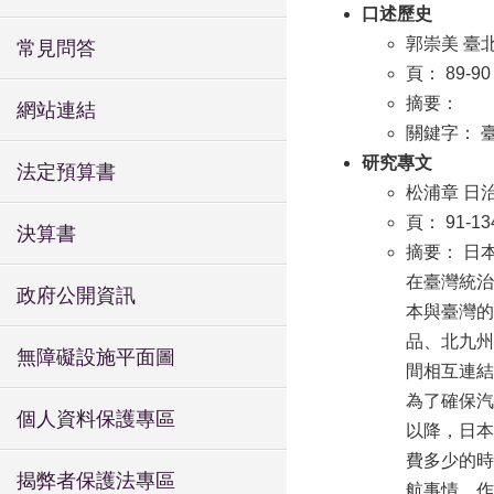
口述歷史
郭崇美 臺
常見問答
頁： 89-90
摘要：
網站連結
關鍵字： 
研究專文
法定預算書
松浦章 日
頁： 91-13
決算書
摘要： 日
在臺灣統治
政府公開資訊
本與臺灣的
品、北九州
無障礙設施平面圖
間相互連結
為了確保汽
個人資料保護專區
以降，日本
費多少的時
揭弊者保護法專區
航事情，作