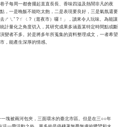
巷子每周一都會擺起直直長長、香味四溢及熱鬧非凡的夜
點，一是晚飯不能吃太飽，二是表現要良好，三是氣氛還要
ㄕㄟˇ ?ㄚ ㄑ?（逛夜市）囉！」，讀來令人玩味。為能讓
統計量化之角度切入，其研究成果多涵蓋某特定時間點或斷
演變者不多。於是將多年所蒐集的資料整理成文，一者希望
市，能產生深厚的情感。
一一塊被兩河包夾，三面環水的臺北市區。但是在三○○年
在這一帶活動之外，更多的是停棲著無憂無慮的鷺鷥和水