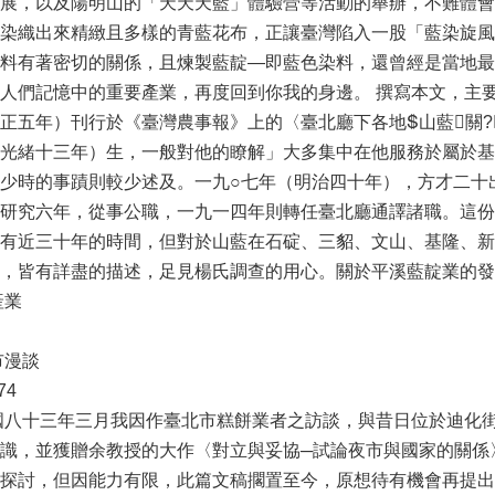
展，以及陽明山的「天天天藍」體驗營等活動的舉辦，不難體會
染織出來精緻且多樣的青藍花布，正讓臺灣陷入一股「藍染旋風
料有著密切的關係，且煉製藍靛—即藍色染料，還曾經是當地最
人們記憶中的重要產業，再度回到你我的身邊。 撰寫本文，主
正五年）刊行於《臺灣農事報》上的〈臺北廳下各地山藍關
光緒十三年）生，一般對他的瞭解」大多集中在他服務於屬於基
少時的事蹟則較少述及。一九○七年（明治四十年），方才二十
研究六年，從事公職，一九一四年則轉任臺北廳通譯諸職。這份
有近三十年的時間，但對於山藍在石碇、三貂、文山、基隆、新
，皆有詳盡的描述，足見楊氏調查的用心。關於平溪藍靛業的發
產業
市漫談
74
國八十三年三月我因作臺北市糕餅業者之訪談，與昔日位於迪化
識，並獲贈余教授的大作〈對立與妥協─試論夜市與國家的關係
探討，但因能力有限，此篇文稿擱置至今，原想待有機會再提出