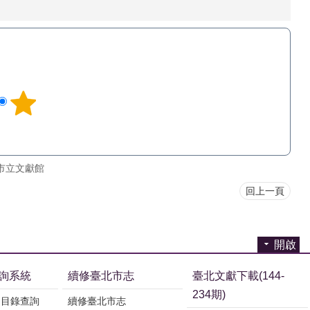
市立文獻館
回上一頁
開啟
詢系統
續修臺北市志
臺北文獻下載(144-
234期)
刊目錄查詢
續修臺北市志