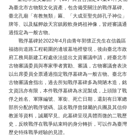
為臺北市古物類文化資產，包含備受關注的戰俘墓碑、
臺北孔廟「有教無類」匾、「大成至聖先師孔子神位」
牌等、以及艋舺啟天宮鎮殿軟身媽祖神像，皆經審議通
過指定為一般古物。
戰俘墓碑於2022年4月由青年郭懷正先生在信義區
福德街道路工程範圍的邊坡墓地裡發現，後由臺北市政
府工務局新建工程處依法提出文資審議申請，經臺北市
古物審議委員與專家學者實勘、審議，古物審議會表決
以出席委員全票通過指定戰俘墓碑為一般古物。臺北市
古物審議會指出，過去所知戰俘墓碑多為簡陋木造，銘
文資訊亦有限，本件戰俘墓碑為水泥製成，上頭除了戰
俘之姓名、軍隊編號、軍銜、死亡日期，還刻有日軍總
部所分配的戰俘號碼、該名戰俘曾隸屬的兵團及其信仰
教派等資料，誠屬罕見。此墓碑呈現具體而微的二戰歷
史，反映戰俘在戰爭結束時的身分轉折，可以作為臺灣
歷史特殊戰爭經驗的見證。