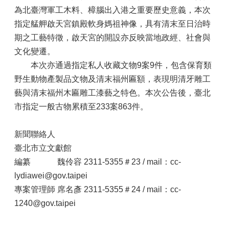
為北臺灣軍工木料、樟腦出入港之重要歷史意義，本次
指定艋舺啟天宮鎮殿軟身媽祖神像，具有清末至日治時
期之工藝特徵，啟天宮的開設亦反映當地政經、社會與
文化變遷。
本次亦通過指定私人收藏文物9案9件，包含保育類
野生動物產製品文物及清末福州匾額，表現明清牙雕工
藝與清末福州木匾雕工漆藝之特色。本次公告後，臺北
市指定一般古物累積至233案863件。
新聞聯絡人
臺北市立文獻館
編纂 魏伶容 2311-5355＃23 / mail：cc-
lydiawei@gov.taipei
專案管理師 席名彥 2311-5355＃24 / mail：cc-
1240@gov.taipei