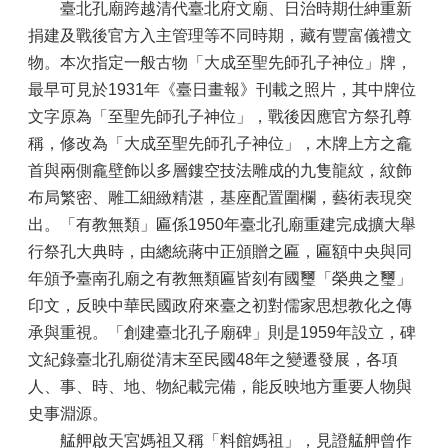
臺北孔廟跨越清代臺北府文廟、日治時期仕紳重新
捐建及戰後官方入主管理等不同時期，藏有豐富儀禮文
物。本次指定一般古物「大成至聖先師孔子神位」牌，
最早可見於1931年《臺日畫報》刊載之照片，其中牌位
文字原為「至聖先師孔子神位」，戰後因應官方祭孔尊
稱，修改為「大成至聖先師孔子神位」，木牌上方之龕
首與兩側龕壁飾以多層鏤空技法雕成的九隻龍紋，紋飾
布局繁密、雕工細緻精湛，基座配置圍欄，藝術表現突
出。「有教無類」匾係1950年臺北孔廟重建完成擴大舉
行祭孔大典時，由總統蔣中正頒贈之匾，匾額中央與同
年頒予臺南孔廟之有教無類匾皆刻有國璽「榮典之璽」
印文，反映中華民國政府來臺之初對儒家思想教化之傳
承與重視。「創建臺北孔子廟碑」則是1959年設立，碑
文紀錄臺北孔廟從清末至民國48年之變遷發展，各項
人、事、時、地、物紀載完備，能反映地方重要人物與
史事淵源。
艋舺啟天宮媽祖又稱「料館媽祖」，見證艋舺曾作