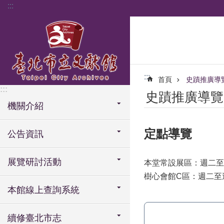
:::
跳到主要內容區塊
:::
首頁
史蹟推廣導
:::
史蹟推廣導覽
機關介紹
定點導覽
公告資訊
展覽研討活動
本堂常設展區：週二至週五
樹心會館C區：週二至週五
本館線上查詢系統
續修臺北市志