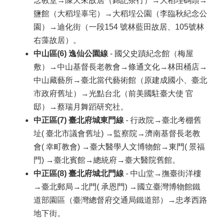
念教堂→陳天來故居（錦記茶行）→大稻埕碼頭→
鹽館（大稻埕辜宅）→大稻埕公園（李臨秋紀念公
園）→迪化街（一段154 號林藍田故居、105號林
右藻故居）。
中山區(6) 逸仙公園線
- 國父史蹟紀念館（梅屋
敷）→中山基督長老教會→條通文化→林田桶店→
中山藏藝所→臺北當代藝術館（原建成國小、臺北
市政府舊址）→光點台北（前美國駐臺大使 官
邸）→蔡瑞月舞蹈研究社。
中正區(7) 臺北府城東門線
- 行政院→臺北考棚舊
址( 臺北市議會舊址) →監察院→濟南基督長老教
會( 幸町教會) →臺大醫學人文博物館→東門( 景福
門) →臺北賓館→總統府→臺大醫院舊館。
中正區(8) 臺北府城北門線
- 中山堂→撫臺街洋樓
→臺北郵局→北門( 承恩門) →國立臺灣博物館鐵
道部園區（臺灣總督府交通局鐵道部）→忠孝西路
地下街。