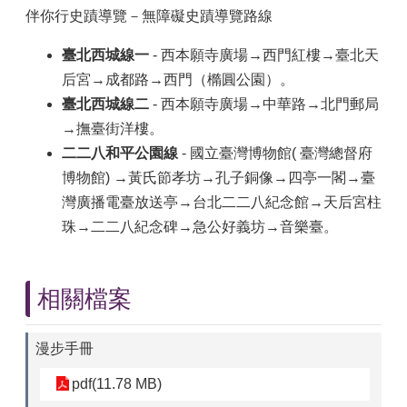
伴你行史蹟導覽－無障礙史蹟導覽路線
臺北西城線一
- 西本願寺廣場→西門紅樓→臺北天
后宮→成都路→西門（橢圓公園）。
臺北西城線二
- 西本願寺廣場→中華路→北門郵局
→撫臺街洋樓。
二二八和平公園線
- 國立臺灣博物館( 臺灣總督府
博物館) →黃氏節孝坊→孔子銅像→四亭一閣→臺
灣廣播電臺放送亭→台北二二八紀念館→天后宮柱
珠→二二八紀念碑→急公好義坊→音樂臺。
相關檔案
漫步手冊
pdf(11.78 MB)