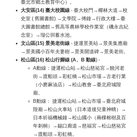
臺北市鄉土教育中心）。
大安區(14) 臺大校園線
- 臺大校門→椰林大道→校
史室 ( 舊圖書館) →文學院→傅鐘→行政大樓→臺
大圖書館總館→舊高等農林學校作業室（磯永吉紀
念室）→瑠公圳蓄水池。
文山區(15) 景美老街線
- 捷運景美站→景美集應廟
→景美國小百年夫妻樹→景美開道碑→景美老街。
松山區(16) 松山行腳線 (A、B 動線
) -
A動線：捷運松山站→松山慈祐宮→饒河老
街→渡船頭→彩虹橋→松山市場→古老行業
（小磨麻油店）→松山教會→臺北府城隍
廟。
B動線： 捷運松山站→松山市場→臺北府城
隍廟→松山火車站（日本道後兒童神轎）→
日本祈福機械鐘→松山國小（兩棵榕樹及百
年刺桐）→錫口廊道→慈福宮→松山慈祐宮
→渡船頭→彩虹橋。