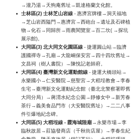
→瀧乃湯→天狗庵舊址→凱達格蘭文化館。
士林區(2) 士林芝山岩線
- 惠濟宮牌樓→洞天福地
→芝山岩西隘門→惠濟宮→西砲台→遺址及石碑植
物→化石→同歸所→雨農閱覽室→百二坎( →探坑
展示館)。
大同區(3) 北大同文化園區線
- 捷運圓山站→臨濟
護國禪寺→孔廟→大龍峒保安宮→四十四坎舊址→
文昌祠（樹人書院）→陳悅記老師府。
大同區(4) 臺灣新文化運動館線
- 捷運大橋頭站→
永樂國小→仁安醫院→慈聖宮→大稻埕教會→李春
生宅→臺灣新文化運動紀念館（臺北北警察署即舊
大同分局）→蔣渭水紀念公園→靜修女中→新芳春
茶行→義美食品門市（大安醫院舊址）→二二八事
件引爆地紀念碑。
大同區(5) 大稻埕線 - 霞海城隍廟
→永樂市場→李
臨秋故居→莊協發商店（千秋街店屋）→李春生紀