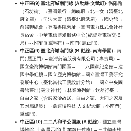
中正區(9) 臺北府城南門線 (A動線-文武町)
- 衡陽路
（石坊街）→臺灣銀行→總統府→北一女（清臺北
府文廟）→司法大廈（清臺北府武廟）→國史館→
前婦聯總會→登瀛書院舊址→臺灣電力株式會社社
長宿舍→中華電信博愛服務中心( 總督府電話交換
局) →小南門( 重熙門) →南門( 麗正門)。
中正區(9) 臺北府城南門線 (B 動線- 南海學園)
- 南
門( 麗正門) →臺灣菸酒股份有限公司 ( 專賣局) →
國立臺灣博物館南門園區→二二八國家紀念館→建
國中學紅樓→國立歷史博物館→國立臺灣工藝研究
發展中心（臺北當代工藝設計分館）→國立中央圖
書館舊址( 建功神社) →林業陳列館→欽差行臺→
自由之家（含嚴家淦故居、自由之家、大同之家及
其附屬建築）→孫運璿科技 人文紀念館→小南門(
重熙門)。
中正區(10) 二二八和平公園線 (A 動線)
- 國立臺灣
博物館- 土銀展示館( 勸業銀行舊廈) →三井物產株