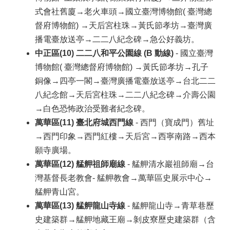
式會社舊廈→老火車頭→國立臺灣博物館( 臺灣總
督府博物館) →天后宮柱珠→黃氏節孝坊→臺灣廣
播電臺放送亭→二二八紀念碑→急公好義坊。
中正區(10) 二二八和平公園線 (B 動線)
- 國立臺灣
博物館( 臺灣總督府博物館) →黃氏節孝坊→孔子
銅像→四亭一閣→臺灣廣播電臺放送亭→台北二二
八紀念館→天后宮柱珠→二二八紀念碑→介壽公園
→白色恐怖政治受難者紀念碑。
萬華區(11) 臺北府城西門線
- 西門（寶成門）舊址
→西門印象→西門紅樓→天后宮→西寧南路→西本
願寺廣場。
萬華區(12) 艋舺祖師廟線
- 艋舺清水巖祖師廟→台
灣基督長老教會- 艋舺教會→萬華區史展示中心→
艋舺青山宮。
萬華區(13) 艋舺龍山寺線
- 艋舺龍山寺→青草巷歷
史建築群→艋舺地藏王廟→剝皮寮歷史建築群（含