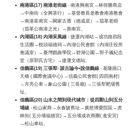
南港區(17) 南港老街線
- 南港興南宮→林得勝商店
→中南街（全興茶行）→基督教長老教會南港教會
→南港富南宮→闕家古厝（德成居）→茄苳老樹
（茄苳公南港之光）→善南宮。
內湖區(18) 內湖采風線
- 捷運內湖站→成功路四段
生活圈→梘頭福德祠→內湖公民會館（內湖庄役所
會議室）→臺灣戲曲學院→碧湖公園→郭子儀紀念
堂（原郭氏古宅）→捷運文德站。
信義區(19) 三張犁- 談古論今•說信義線
- 基隆路口
天橋 ( 國際會議中心) →信義公民會館( 四四南村)
→月亮公車→象山公園 ( 三長廟) →三張犁靶場舊
址。
信義區(20) 山水之間到現代城市：從四獸山到五分
埔線
- 松山家商→永春陂舊址→廣慈博愛院區→虎
林街( 五分埔福德宮) →五分埔成衣商圈( 進安宮)
→松山車站。