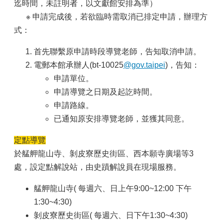
迄時間，未註明者，以文獻館安排為準）
※ 申請完成後，若欲臨時需取消已排定申請，辦理方
式：
首先聯繫原申請時段導覽老師，告知取消申請。
電郵本館承辦人(bt-10025
@gov.taipei
)，告知：
申請單位。
申請導覽之日期及起訖時間。
申請路線。
已通知原安排導覽老師，並獲其同意。
定點導覽
於艋舺龍山寺、剝皮寮歷史街區、西本願寺廣場等3
處，設定點解說站，由史蹟解說員在現場服務。
艋舺龍山寺( 每週六、日上午9:00~12:00 下午
1:30~4:30)
剝皮寮歷史街區( 每週六、日下午1:30~4:30)