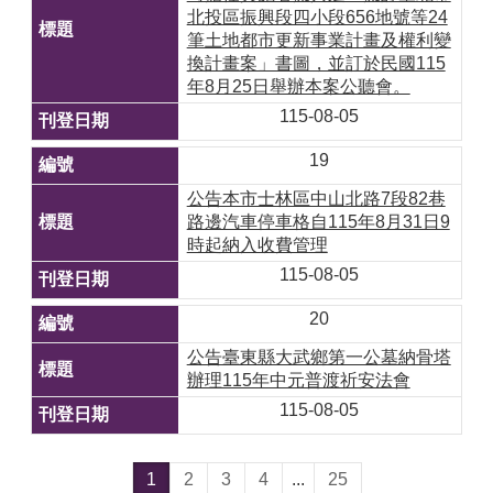
北投區振興段四小段656地號等24
筆土地都市更新事業計畫及權利變
換計畫案」書圖，並訂於民國115
年8月25日舉辦本案公聽會。
115-08-05
19
公告本市士林區中山北路7段82巷
路邊汽車停車格自115年8月31日9
時起納入收費管理
115-08-05
20
公告臺東縣大武鄉第一公墓納骨塔
辦理115年中元普渡祈安法會
115-08-05
1
2
3
4
...
25