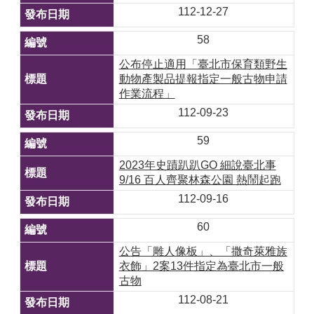
112-12-27
58
公布停止適用「臺北市保育類野生
動物產製品提報指定一般古物申請
作業流程」
112-09-23
59
2023年史蹟趴趴GO 細說臺北事
9/16 百人齊聚林森公園 熱鬧起跑
112-09-16
60
公告「雕人像板」、「撒奇萊雅族
衣飾」2案13件指定為臺北市一般
古物
112-08-21