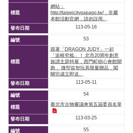
網站：
http://taipeicitypapago.tw/，非屬
本館活動官網，請勿誤用。
113-05-16
53
跟著「DRAGON JUDY」一起
「追根究柢」！ 北市20周年創意
族譜主題特展，西門町樹心會館開
跑， 微型益智玩具限量贈品，闖
關完成立即送。
113-05-11
54
臺北市古物審議會第五屆委員名單
113-03-25
55