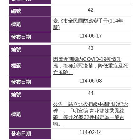
42
臺北市全民國防應變手冊(114年
版)
114-06-17
43
因應近期國內COVID-19疫情升
溫，接種新冠疫苗，降低重症及死
亡風險。
114-06-08
44
公告「縣立北投初級中學開校紀念
碑」、「明宣德 青花雙姝乘鳳紋
碗」等共26案32件指定為一般古
物。
114-02-14