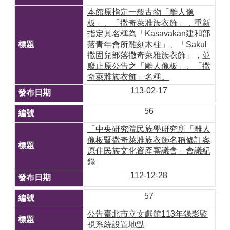
本館原指定一般古物「雕人像
板」、「撒奇萊雅族衣飾」，重新
指定其名稱為「Kasavakan建和部
落青年會所雕刻木柱」、「Sakul
撒固兒部落撒奇萊雅族衣飾」，並
廢止原公告之「雕人像板」、「撒
奇萊雅族衣飾」名稱。
113-02-17
56
「中央研究院民族學研究所「雕人
像板暨撒奇萊雅族衣飾名稱修訂案
原住民族文化資產審議會」會議紀
錄
112-12-28
57
公告臺北市立文獻館113年錄影監
視系統設置地點