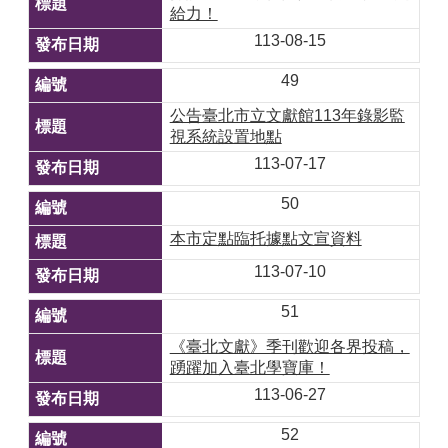
給力！
113-08-15
49
公告臺北市立文獻館113年錄影監
視系統設置地點
113-07-17
50
本市定點臨托據點文宣資料
113-07-10
51
《臺北文獻》季刊歡迎各界投稿，
踴躍加入臺北學寶庫！
113-06-27
52