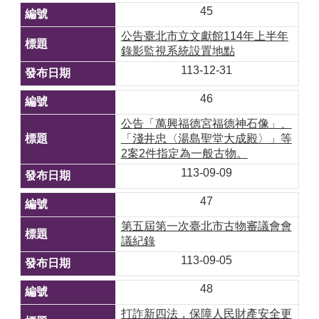
45
公告臺北市立文獻館114年上半年
錄影監視系統設置地點
113-12-31
46
公告「萬興福德宮福德神石像」、
「淺井忠〈湯島聖堂大成殿〉」等
2案2件指定為一般古物。
113-09-09
47
第五屆第一次臺北市古物審議會會
議紀錄
113-09-05
48
打詐新四法，保障人民財產安全更