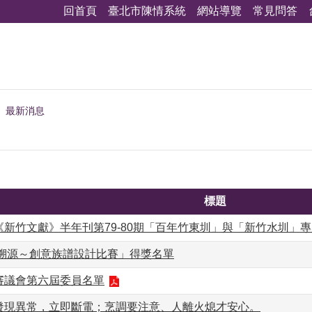
回首頁
臺北市陳情系統
網站導覽
常見問答
最新消息
標題
《新竹文獻》半年刊第79-80期「百年竹東圳」與「新竹水圳」
根溯源～創意族譜設計比賽」得獎名單
審議會第六屆委員名單
發現異常，立即斷電；烹調要注意、人離火熄才安心。