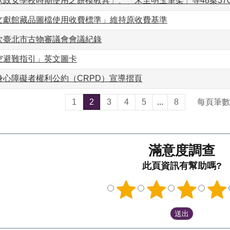
家政女學校時期使用之餅模教具」、「宋至明玉筆架」等48案37
文獻館藏品圖檔使用收費標準」維持原收費基準
次臺北市古物審議會會議紀錄
空避難指引」英文圖卡
身心障礙者權利公約（CRPD）宣導摺頁
1
2
3
4
5
...
8
每頁筆數
滿意度調查
此頁資訊有幫助嗎?