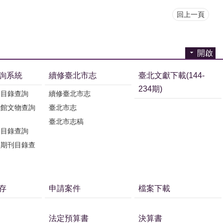
回上一頁
開啟
詢系統
續修臺北市志
臺北文獻下載(144-
234期)
刊目錄查詢
續修臺北市志
獻館文物查詢
臺北市志
臺北市志稿
刊目錄查詢
獻期刊目錄查
存
申請案件
檔案下載
法定預算書
決算書