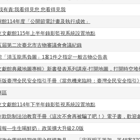
我有責:我看得見您 您看得見我
獻館114年度「公開節電計畫及執行成效」
立文獻館115年上半年錄影監視系統設置地點
五屆第二次臺北市古物審議會會議紀錄
館「清玉龍馬負圖」1案1件之指定一般古物公告表
文獻館典藏地圖專輯》新書發表系列講座-打開地圖，打開時空堆
新版臺灣全民安全指引手冊《當危機來臨時：臺灣全民安全指引
專區
立文獻館114年下半年錄影監視系統設置地點
詐欺防制法治教育手冊《這次不會再被騙了吧！》電子書，歡迎
報—生生喝鮮奶」政策擴大升級2.0版