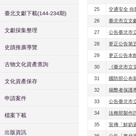
25
交通安全 你
臺北文獻下載(144-234期)
26
臺北市立文
文獻採集整理
27
公告臺北市
28
更正公告第
史蹟推廣導覽
29
更正公告本
古物文化資產查詢
30
《臺北市立
31
國防部公布
文化資產保存
32
揭弊者保護
申請案件
33
公告臺北市
34
法務部製作
檔案下載
35
宣傳「鮮奶週
出版資訊